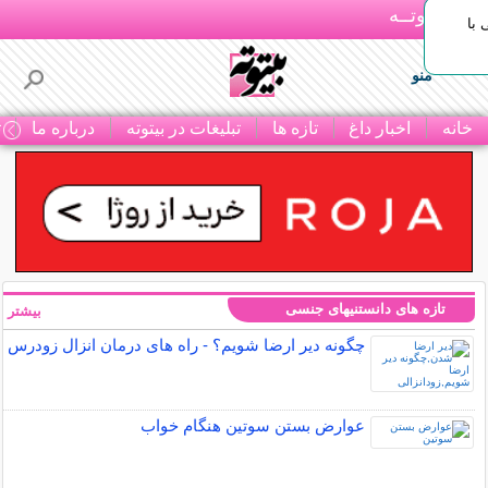
بـیتوتــه
با
منو
خانه
اخبار داغ
تازه ها
تبلیغات در بیتوته
درباره ما
ت
تازه های دانستنیهای جنسی
بیشتر »
چگونه دیر ارضا شویم؟ - راه های درمان انزال زودرس
عوارض بستن سوتین هنگام خواب