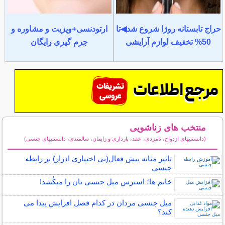
حراج تابستانه روژا شروع شد◀تا
ارتودنسی+ویزیت و مشاوره و
50% تخفیف لوازم آرایشی
جرم گیری رایگان
منتخب های زناشویی
(دانستنیهای ازدواج، نامزدی، عقد، بارداری و زایمان، سالمندی، دانستنیهای جنسی)
سایر مطالب زناشویی
تاثیر مثانه بیش فعال(بی اختیاری ادرار) بر رابطه
جنسی
خانم ها؛ استرس میل جنسی تان را میکُشد!
میل جنسی مردان در کدام فصل افزایش پیدا می
کند؟