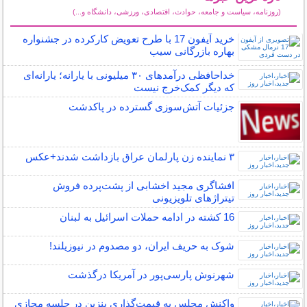
(روزنامه، سیاست و جامعه، حوادث، اقتصادی، ورزشی، دانشگاه و...)
سایر خبرهای داغ
خرید آیفون 17 با طرح تعویض کارکرده در جشنواره
بهاره بازرگانی سیب
خداحافظی درآمدهای ۳۰ میلیونی با یارانه؛ یارانه‌ای
که دیگر کمک‌خرج نیست
جزئیات آتش‌سوزی گسترده در پاکدشت
۳ نماینده زن پارلمان عراق بازداشت شدند+عکس
افشاگری مجید اخشابی از پشت‌پرده فروش
تیتراژهای تلویزیونی
16 کشته در ادامه حملات اسرائیل به لبنان
شوک به حریف ایران، دو مصدوم در نیوزیلند!
شهرنوش پارسی‌پور در آمریکا درگذشت
واکنش مجلس به قیمت‌گذاری بنزین در جلسه مجازی