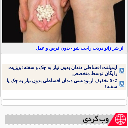
از شر زانو دردت راحت شو - بدون قرص و عمل
ایمپلنت اقساطی دندان بدون نیاز به چک و سفته! ویزیت
رایگان توسط متخصص
۵۰٪ تخفیف ارتودنسی دندان اقساطی بدون نیاز به چک یا
سفته!