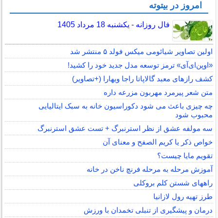
امروز در بیتوته
فال روزانه - یکشنبه 18 مرداد 1405
اولین تصاویر شیائومی میکس فولد ۵ منتشر شد
«اوپن‌ای‌آی» ترمز توسعه مدل جدید خود را کشید!
کشف رازهای معبد گالاپاتا راجا ویهارا (+تصاویر)
متن شعر پیرمرد مهربون مزرعه داره
چه چیزی باعث می شود دکوراسیون خانه به سبک ایتالیایی
محبوب شود
سه مولفه عشق از نظر استرنبرگ + تست عشق استرنبرگ
خواص ذکر یا کریم الصفح و معنای آن
تقویم مایا چیست؟
آموزش مرحله به مرحله فرنچ ناخن در خانه
راههای شستن کلم بروکلی
طرز تهیه رول لازانیا
درمان و پیشگیری از تنبلی تخمدان با ورزش