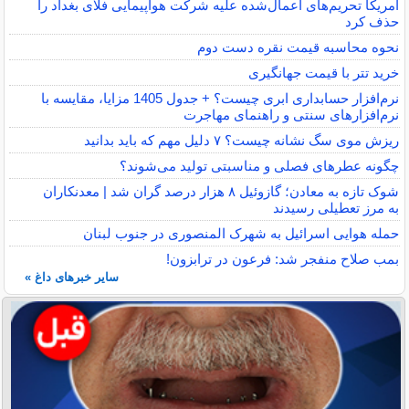
آمریکا تحریم‌های اعمال‌شده علیه شرکت هواپیمایی فلای بغداد را
حذف کرد
نحوه محاسبه قیمت نقره دست دوم
خرید تتر با قیمت جهانگیری
نرم‌افزار حسابداری ابری چیست؟ + جدول 1405 مزایا، مقایسه با
نرم‌افزارهای سنتی و راهنمای مهاجرت
ریزش موی سگ نشانه چیست؟ ۷ دلیل مهم که باید بدانید
چگونه عطرهای فصلی و مناسبتی تولید می‌شوند؟
شوک تازه به معادن؛ گازوئیل ۸ هزار درصد گران شد | معدنکاران
به مرز تعطیلی رسیدند
حمله هوایی اسرائیل به شهرک المنصوری در جنوب لبنان
بمب صلاح منفجر شد: فرعون در ترابزون!
سایر خبرهای داغ »