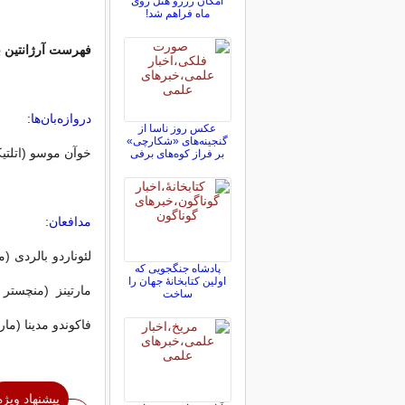
امکان رزرو هتل روی
ماه فراهم شد!
فهرست آرژانتین 
دروازه‌بان‌ها:
عکس روز ناسا از
گنجینه‌های «شکارچی»
خوآن موسو (اتلتیک
بر فراز کوه‌های برفی
مدافعان:
لئوناردو بالردی (م
پادشاه جنگجویی که
اولین کتابخانۀ جهان را
مارتینز (منچستر ی
ساخت
فاکوندو مدینا (مار
پیشنهاد ویژه