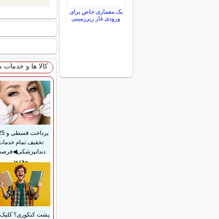
یک معماری خاص برای
ورودی غار زیرزمینی
کالا ها و خدمات 
تخفیف تمام خدمات
دندانپزشکی◀فرص
محدود
پشت کنکوری؟ کلیک 