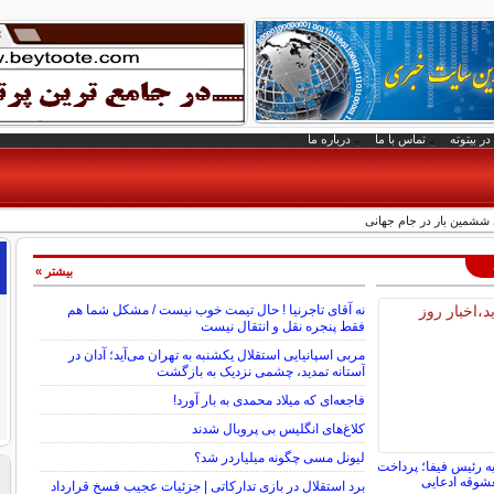
در بیتوته
تماس با ما
درباره ما
 ششمین بار در جام جهانی
بیشتر »
نه آقای تاجرنیا ! حال تیمت خوب نیست / مشکل شما هم
فقط پنجره نقل و انتقال نیست
مربی اسپانیایی استقلال یکشنبه به تهران می‌آید؛ آدان در
آستانه تمدید، چشمی نزدیک به بازگشت
فاجعه‌ای که میلاد محمدی به بار آورد!
کلاغ‌های انگلیس بی پروبال شدند
لیونل مسی چگونه میلیاردر شد؟
ه رئیس فیفا؛ پرداخت
شوقه ادعایی
برد استقلال در بازی تدارکاتی | جزئیات عجیب فسخ قرارداد