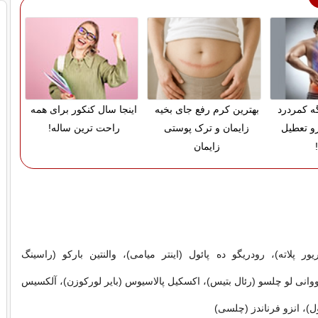
گه کمردرد
بهترین کرم رفع جای بخیه
اینجا سال کنکور برای همه
رو تعطیل
زایمان و ترک پوستی
راحت ترین ساله!
زایمان
یور پلاته)، رودریگو ده پائول (اینتر میامی)، والنتین بارکو (راسینگ
انی لو چلسو (رئال بتیس)، اکسکیل پالاسیوس (بایر لورکوزن)، آلکسیس
ل)، انزو فرناندز (چلسی)