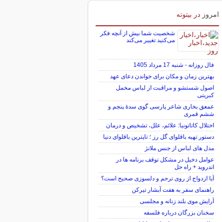
امروز
در بیتوته
شخصیت شما بیش از آنچه فکر
می‌کنید تغییر می‌کند
فال روزانه - شنبه 17 مرداد 1405
بهترین زمان و مکان برای خواندن دعای عهد
اصول شستشو و مراقبت از لباس مخمل
کبریتی
عمعق بخاری شاعر پارسی گوی سدهٔ پنجم و
ششم قمری
اختلال کاتاتونیا: علائم، علل، تشخیص و درمان
دستور تهیه باقلوای گل رز ؛ تاپترین باقلوای دنیا
مدل های لباس از جنس ملانژ
عوامل دخیل در مشکل توقف برنامه ها در
اندروید + راه حل
آیا ازدواج از روی ترحم و دلسوزی صحیح است؟
راهنمای سفر به هفت آبشار تیرکن
آرایش موی بلند زنانه و مجلسی
سخنان بزرگان درباره فلسفه