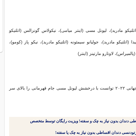
تلتیکو مادرید)، لیونل مسی (اینتر میامی)، نیکولاس گونزالس (اتلتیکو
یدا (اتلتیکو مادرید)، جولیانو سیمئونه (اتلتیکو مادرید)، نیکو پاز (کومو)،
پالمیراس)، لاوتارو مارتینز (اینتر)
آرژانتین در جام جهانی ۲۰۲۲ توانست با درخشش لیونل مسی جام قهرمانی را بالای سر
طی دندان بدون نیاز به چک و سفته! ویزیت رایگان توسط متخصص