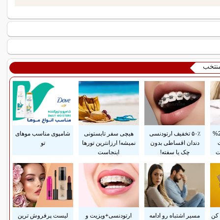
منتخب
پرداخت قسطی و 25%
۵۰٪ تخفیف ارتودنسی
هیچی سفر تابستونی
شامپوی مناسب موهای
دندان اقساطی بدون
نمیشه! ارزانترین تورها
تو
ت
چک یا سفته!
اینجاست
کن
مسیر اشتباه رو ادامه
ارتودنسی+ویزیت و
لیست پرفروش ترین