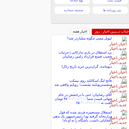
قیمت تبلت
نهج البلاغه
تیتر روزنامه ها
صحیفه سجادیه
جذاب تـــرین اخبار : روز
اخبار هفته
لیونل مسی چگونه میلیاردر شد؟
برد استقلال در بازی تدارکاتی | جزئیات
عجیب فسخ قرارداد رامین رضاییان
دیومانده، گران‌ترین خرید تاریخ رئال!
فاتح لیگ اسکاتلند روی نیمکت
منچستریونایتد نشست؛ رویایم واقعی شد
آقای رضاییان؛ حتی با درخشش در جام
جهانی قیمت شما ۴۸٬۰۰۰٬۰۰۰٬۰۰۰ تومان
است نه ۲۵۰٬۰۰۰٬۰۰۰٬۰۰۰
استقلال مستعمره فردی شده که قول
وزارتخانه گرفته بود/ رئیس‌جمهور یک بدهی
انتخاباتی داشت، باشگاه را به او داد!