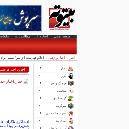
صفحه اصلی
اخبار داغ
مطالب تازه
تبلیغات 
اخبار
اخبار ورزشی
اعلام فهرست آرژانتین/ مسی برای
اخبار
آخرین اخبار ورزشی
بازار
فرهنگ و هنر
سلامت
گردشگری
سرگرمی
اسرار خانه داری
دنیای مد
افشاگری تلگراف علی
شش‌رقمی یوفا به مع
آرایش و زیبایی