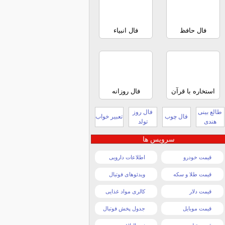
فال حافظ
فال انبیاء
استخاره با قرآن
فال روزانه
طالع بینی
فال روز
فال چوب
تعبیر خواب
هندی
تولد
سرویس ها
قیمت خودرو
اطلاعات دارویی
قیمت طلا و سکه
ویدئوهای فوتبال
قیمت دلار
کالری مواد غذایی
قیمت موبایل
جدول پخش فوتبال