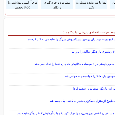
ن
نده! تا دیر نشده مشاوره
مشاوره و جرم گیری
های آرایشی بهداشتی با
بگیر
رایگان
50% تخفیف
معه، حوادث، اقتصادی، ورزشی، دانشگاه و...)
سکوچیچ به هواداران پرسپولیس!/دروغی بزرگ را علیه من به کار گرفتند
اند
ومین بار، شکیرا خواننده جام جهانی شد
و: این بازیکن موهایم را سفید کرد!
امطبوع از منزل مسکونی منجر به کشف یک جسد شد
سافران کشتی ویروس‌زده را ترک کردند/ جواب آزمایش ۳ نفر دیگر مثبت شد