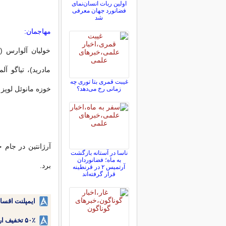
اولین ربات انسان‌نمای
فضانورد جهان معرفی
شد
مهاجمان:
خولیان آلوارس (ا
مادرید)، تیاگو آلم
غیبت قمری بتا توری چه
خوزه مانوئل لوپز (
زمانی رخ می‌دهد؟
ناسا در آستانه بازگشت
به ماه؛ فضانوردان
برد.
آرتمیس ۲ در قرنطینه
قرار گرفته‌اند
ایمپلنت اقسا
۵۰٪ تخفیف ارتودنسی دندان اقساطی بدون نیاز به چک یا سفته!