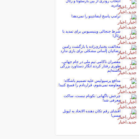
انتخاب رودری از بین بارسلونا و رئال
مادرید
ترامپ پاسخ اینفانتینو را نمی‌دهد!
شرط جنجالی وینیسیوس برای تمدید با
رئال!
مخالفت بختیاری‌زاده با بازگشت رامین
رضائیان |آسانی مشکلی برای بازی ندارد
مقصران ناکامی تیم ملی در جام جهانی،
طوری رفتار کردند انگار دستاورد بزرگی
داشته‌ایم
مدافع پرسپولیس علیه تصمیم باشگاه؛
معاوضه نمی‌شوم، قراردادم را فسخ کنید!
چرخش ناگهانی: نکونام نبست، ساکت
معرفی شد!
افشای رقم تکان دهنده الاتحاد به لیونل
مسی!