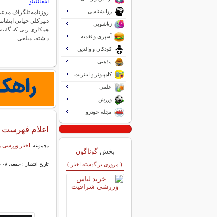
اینفانتینو
روانشناسی
روزنامه تلگراف مدعی
دبیرکلی جیانی اینفانتی
زناشویی
همکاری زنی که گفته م
آشپزی و تغذیه
داشته، مبلغی…
کودکان و والدین
مذهبی
کامپیوتر و اینترنت
علمی
ورزش
مجله خودرو
اعلام فهرست آ
اخبار ورزشی و
مجموعه:
بخش
گوناگون
( مروری بر گذشته اخبار )
تاریخ انتشار : جمعه, ۰۸ خرداد ۱۴۰۵ ۱۱:۱۸