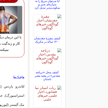
آیا می‌توان مریخ را به
سیاره‌ای سبز و
سکونت‌پذیر تبدیل کرد
با این درمان دی
کشف مقبرۀ جغدنشان
۱۴۰۰ ساله در مکزیک
کار و زندگیت 
نمیکنه!
کشف محل «دریاچه
مقدس» در معبد مصر
هافبک‌ها:
باستان
لئاندرو پاردس (ر
استراسبورگ)، جوو
مک آلیستر (لیورپو