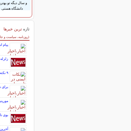
و سال دیگه تو بهتری
دانشگاه هستی
تازه
ترین خبرها
سایر خبرهای داغ
(روزنامه، سیاست و جا
پیام ا
زلزله ۴ ریشتری بار دیگر سالند را لرز
۹ نکته طلایی ایمنی در تاسیسات مکانیکی که جان شما را نجات می دهد!
برای س
مورینی
بوی ن
آخرین م