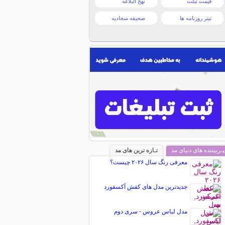
قیمت تبلت
نهج البلاغه
تیتر روزنامه ها
صحیفه سجادیه
پـربیننده های دنیای مد
تـازه ترین های مد
معرفی رنگ سال ۲۰۲۶ چیست؟
جدیدترین مدل های کفش آکسفورد
مدل لباس عروس - سری دوم