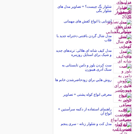
شلوار بگ چیست؟ + تصاویر مدل های
شلوار بگی
آشنایی با انواع کفش های مهمانی
مدل شال گردن بافتنی دخترانه جدید با
قلاب
مدل کیف شانه ای هلالی: ترندهای جدید
و شیک برای استایل روزمره
ست کردن بلوز و دامن تابستانی به
سبک آدری هپبورن
روش هايي براي زودحاضرشدن خانم ها
معرفی انواع کوله پشتی + تصاویر
راهنمای استفاده از دکمه سرآستین +
انواع آن
مدل کت و شلوار زنانه - سری پنجم