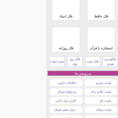
فال حافظ
فال انبیاء
استخاره با قرآن
فال روزانه
طالع بینی
فال روز
فال چوب
تعبیر خواب
هندی
تولد
سرویس ها
قیمت خودرو
اطلاعات دارویی
قیمت طلا و سکه
ویدئوهای فوتبال
قیمت دلار
کالری مواد غذایی
قیمت موبایل
جدول پخش فوتبال