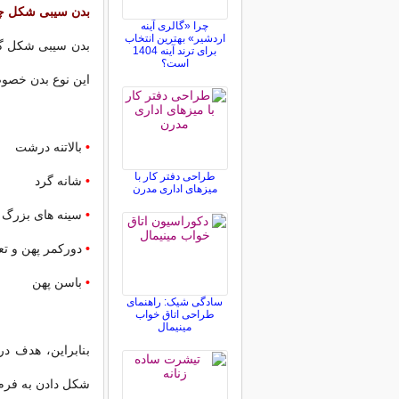
بدن سیبی شکل چ
چرا «گالری آینه
اردشیر» بهترین انتخاب
بدن سیبی شکل گر
برای ترند آینه 1404
است؟
این نوع بدن خصوصی
•
بالاتنه درشت
طراحی دفتر کار با
•
شانه گرد
میزهای اداری مدرن
•
سینه های بزرگ
•
دورکمر پهن و ت
•
باسن پهن
سادگی شیک: راهنمای
طراحی اتاق خواب
مینیمال
بنابراین، هدف در
شکل دادن به فرم 