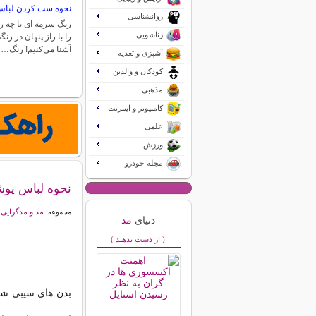
نحوه ست کردن لباس
روانشناسی
رنگ سرمه ای با چه
زناشویی
را با راز پنهان در رنگ
آشنا می‌کنیم! رنگ…
آشپزی و تغذیه
کودکان و والدین
مذهبی
کامپیوتر و اینترنت
علمی
ورزش
مجله خودرو
نحوه لباس پوشی
مد و مدگرایی
مجموعه:
دنیای
مد
( از دست ندهید )
بدن های سیبی شکل