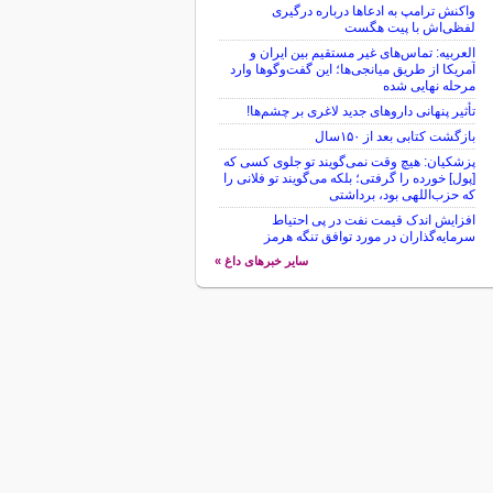
واکنش ترامپ به ادعاها درباره درگیری
لفظی‌اش با پیت هگست
العربیه: تماس‌های غیر مستقیم بین ایران و
آمریکا از طریق میانجی‌ها؛ این گفت‌و‌گو‌ها وارد
مرحله نهایی شده
تأثیر پنهانی داروهای جدید لاغری بر چشم‌ها!
بازگشت کتابی بعد از ۱۵۰سال
پزشکیان: هیچ وقت نمی‌گویند تو جلوی کسی که
[پول] خورده را گرفتی؛ بلکه می‌گویند تو فلانی را
که حزب‌اللهی بود، برداشتی
افزایش اندک قیمت نفت در پی احتیاط
سرمایه‌گذاران در مورد توافق تنگه هرمز
سایر خبرهای داغ »