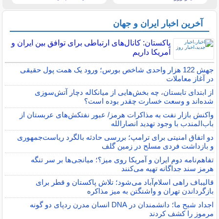
آخرین اخبار ایران و جهان
پاکستان: کانال‌های ارتباطی برای توافق بین ایران و
آمریکا داریم
جهش 122 هزار واحدی شاخص بورس؛ ورود یک همت پول حقیقی
در آغاز معاملات
از ابتدای تابستان، چه بخش‌هایی از میانکاله دچار آتش‌سوزی
شده‌اند و وسعت خسارت چقدر بوده است؟
واکنش بازار نفت به مذاکرات هرمز/ عبور نفتکش‌های عربستان از
باب‌المندب با وجود تهدید انصارالله
دو اتفاق امنیتی برای ترامپ؛ بررسی حادثه بالگرد ریاست‌جمهوری
و بازداشت فردی مسلح در زمین گلف
تفاهم‌نامه دوم ایران و آمریکا روی میز؟؛ میانجی‌ها بر سر تنگه
هرمز سند جداگانه تهیه می‌کنند
قالیباف راهی اسلام‌آباد می‌شود؛ تلاش پاکستان و قطر برای
بازگرداندن تهران و واشنگتن به میز مذاکره
اجداد شبح ما؛ دانشمندان در DNA انسان مدرن ردپای دو گونه
مرموز را کشف کردند