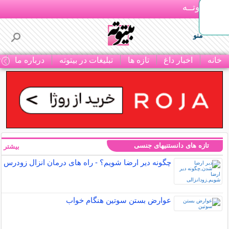
بـیتوتــه
منو
خانه
اخبار داغ
تازه ها
تبلیغات در بیتوته
درباره ما
ت
تازه های دانستنیهای جنسی
بیشتر »
چگونه دیر ارضا شویم؟ - راه های درمان انزال زودرس
عوارض بستن سوتین هنگام خواب