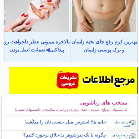
بهترین کرم رفع جای بخیه زایمان
بالاخره میتونی عطر دلخواهت رو
و ترک پوستی زایمان
پیداکنی◀ضمانت اصل بودن
منتخب های زناشویی
(دانستنیهای ازدواج، نامزدی، عقد، بارداری و زایمان، سالمندی، دانستنیهای جنسی)
سایر مطالب زناشویی
خانم ها؛ استرس میل جنسی تان را میکُشد!
چگونه با یک پدرشوهر بداخلاق برخورد کنیم؟