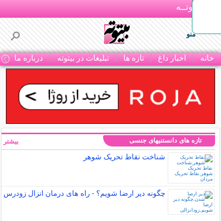
بـیتوتــه
منو
خانه
اخبار داغ
تازه ها
تبلیغات در بیتوته
درباره ما
ت
تازه های دانستنیهای جنسی
بیشتر »
شناخت نقاط تحریک شوهر
چگونه دیر ارضا شویم؟ - راه های درمان انزال زودرس