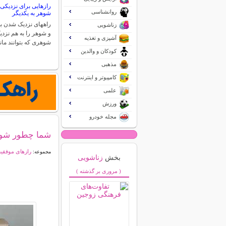
رازهایی برای نزدیکی
روانشناسی
شوهر به یکدیگر
راههای نزدیک شدن ب
زناشویی
و شوهر را به هم نزد
آشپزی و تغذیه
شوهری که بتوانند ما
کودکان و والدین
مذهبی
کامپیوتر و اینترنت
علمی
ورزش
مجله خودرو
شما چطور شوه
رازهای موفقی
مجموعه:
بخش
زناشویی
( مروری بر گذشته )