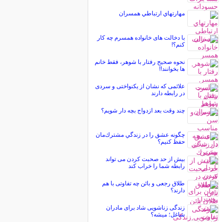
مهارتهاي ارتباطي همسران
با دخالت های خانواده همسرم چه کار
کنم؟!
نحوه صحیح رفتار با شوهر، فقط خانم
ها بخوانند!!
علائمی که نشان از یکنواختی و سردی
در رابطه دارند
چند وقت بعد ازدواج بچه دار شویم؟
چگونه عشق را در زندگي مشترك‌مان
حفظ كنيم؟
بیش از حد صحبت کردن می تواند
رابطه شما را خراب کند
طلاق رجعی و بائن چه تفاوتی با هم
دارند؟
زندگی زناشویی شاد برای مادران
شاغل؛ میشه؟