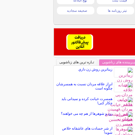
قیمت تبلت
نهج البلاغه
تیتر روزنامه ها
صحیفه سجادیه
پـربیننده های زناشویی
تـازه ترین های زناشویی
زيباترين روش زن داري
ابراز علاقه مردان نسبت به همسرشان
چگونه است
همسرت خیانت کرده و نمیدانی باید
چکار کنی!
زن و شوهرها از هم چه می خواهند؟
از شر حسادت های عاشقانه خلاص
شوید!