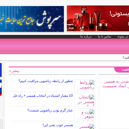
در بیتوته
تماس با ما
درباره ما
نید؟
وفقیت
بیشتر »
چطور از رابطه زناشویی مراقبت کنیم؟
10 معیار اشتباه در انتخاب همسر + راه حل
عیار گرم بودن زناشویی چیست؟
همسر خوب یعنی این!