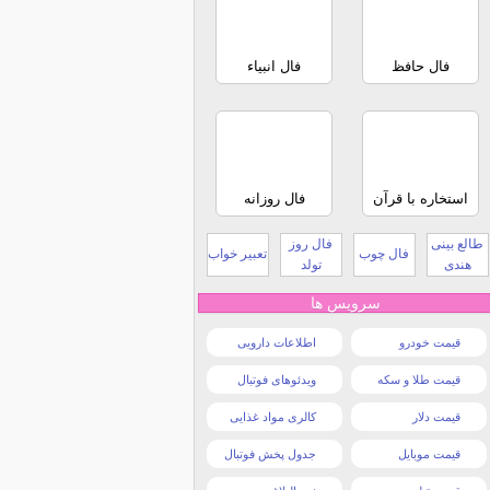
فال حافظ
فال انبیاء
استخاره با قرآن
فال روزانه
طالع بینی
فال روز
فال چوب
تعبیر خواب
هندی
تولد
سرویس ها
قیمت خودرو
اطلاعات دارویی
قیمت طلا و سکه
ویدئوهای فوتبال
قیمت دلار
کالری مواد غذایی
قیمت موبایل
جدول پخش فوتبال