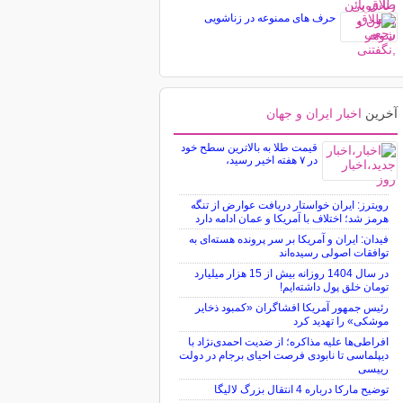
حرف های ممنوعه در زناشویی
آخرین
اخبار ایران و جهان
قیمت طلا به بالاترین سطح خود
در ۷ هفته اخیر رسید،
رویترز: ایران خواستار دریافت عوارض از تنگه
هرمز شد؛ اختلاف با آمریکا و عمان ادامه دارد
فیدان: ایران و آمریکا بر سر پرونده هسته‌ای به
توافقات اصولی رسیده‌اند
در سال 1404 روزانه بیش از 15 هزار میلیارد
تومان خلق پول داشته‌ایم!
رئیس جمهور آمریکا افشاگران «کمبود ذخایر
موشکی» را تهدید کرد
افراطی‌ها علیه مذاکره؛ از ضدیت احمدی‌نژاد با
دیپلماسی تا نابودی فرصت احیای برجام در دولت
رییسی
توضیح مارکا درباره 4 انتقال بزرگ لالیگا