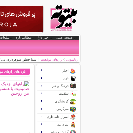
صفحه اصلی
اخبار داغ
مطالب تازه
تبلیغات 
زناشویی
رازهای موفقیت
شما چطور شوهرداری می ک
اخبار
تازه های رازهای م
بازار
فرهنگ و هنر
سلامت
گردشگری
سرگرمی
اسرار خانه داری
دنیای مد
آرایش و زیبایی