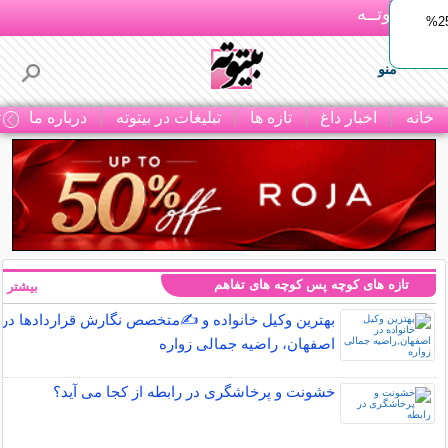
بـیتوتــه
ایمپلنت اقساطی با ضمانت مادام‌العمر+ 25%
منو
خانه
اخبار داغ
تازه ها
تبلیغات در بیتوته
درباره ما
ت
تازه های کوچه پس کوچه های تفاهم
بیشتر »
بهترین وکیل خانواده و ✍️متخصص نگارش قراردادها در
اصفهان، راضیه جمالی زواره
خشونت و پرخاشگری در رابطه از کجا می آید؟