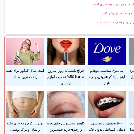
طبيعت مرد چند همسرى است؟
بخونيد بعد ازدواج کنيد
 ازدواج هدف داشته باشید
رد
شامپوی مناسب موهاتو
حراج تابستانه روژا شروع
اینجا سال کنکور برای همه
ل
اینجا پیدا کن◀بهترین برند
شد◀تا 50% تخفیف لوازم
راحت ترین ساله!
بازار
آرایشی
رد
۵۰٪ تخفیف ارتودنسی
کاهش محسوس جای بخیه
بهترین کرم رفع جای بخیه
ه!
دندان اقساطی بدون چک
و زخم◀خرید جدیدترین
زایمان و ترک پوستی