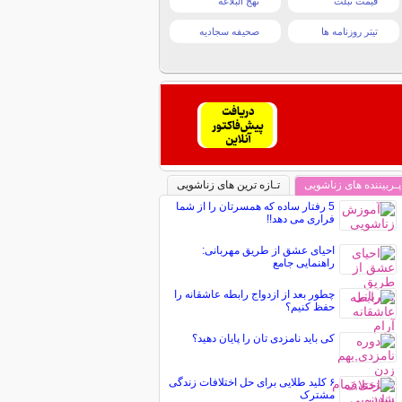
قیمت تبلت
نهج البلاغه
تیتر روزنامه ها
صحیفه سجادیه
پـربیننده های زناشویی
تـازه ترین های زناشویی
5 رفتار ساده که همسرتان را از شما
فراری می دهد!!
احیای عشق از طریق مهربانی:
راهنمایی جامع
چطور بعد از ازدواج رابطه عاشقانه را
حفظ کنیم؟
کی باید نامزدی تان را پایان دهید؟
۶ کلید طلایی برای حل اختلافات زندگی
مشترک‏