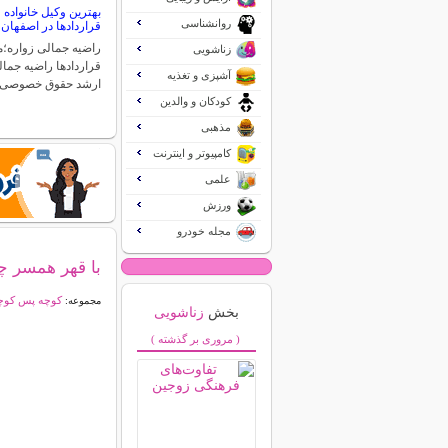
بهترین وکیل خانواد
روانشناسی
قراردادها در اصفهان
راضیه جمالی زواره
زناشویی
قراردادها راضیه جما
آشپزی و تغذیه
ارشد حقوق خصوصی
کودکان و والدین
مذهبی
کامپیوتر و اینترنت
علمی
ورزش
مجله خودرو
با قهر همسر چ
کوچه پس کوچه
مجموعه:
بخش
زناشویی
( مروری بر گذشته )