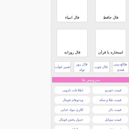
فال حافظ
فال انبیاء
استخاره با قرآن
فال روزانه
طالع بینی
فال روز
فال چوب
تعبیر خواب
هندی
تولد
سرویس ها
قیمت خودرو
اطلاعات دارویی
قیمت طلا و سکه
ویدئوهای فوتبال
قیمت دلار
کالری مواد غذایی
قیمت موبایل
جدول پخش فوتبال