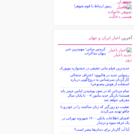
رموز ارتباط با قوم شوهر!
آخرین
اخبار ایران و جهان
کریدور میانی؛ مهم‌ترین خبر
پنهان مذاکرات
جدیدترین فیلم مانی حقیقی در جشنواره نیویورک
رسوایی جدید در هالیوود؛ اعتراف جنجالی
کارگردان سرشناس به دروغ‌گویی درباره
استفاده از هوش مصنوعی!
تمام مردانی که در صف پوشیدن لباس جیمز باند
هستند/ بازیگر جدید مأمور ۰۰۷ تا پایان سال
معرفی خواهد شد
تعقیب دو زورگیر که زنان سالمند را در خودرو با
چاقو تهدید می‌کردند
افشای اطلاعات بانکی ۱۲۰۰ شهروند تهرانی در
یک غرفه میوه و تره‌بار
آیا آب گازدار برای دندان‌ها مضر است؟