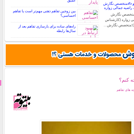
عمیق
ه و ✍️متخصص نگارش
، راضیه جمالی زواره
بین زوجین تفاهم ذهنی مهم‌تر است یا تفاهم
؛متخصص نگارش
احساسی؟
لی زواره (کارشناس
)؛متخصص نگارش…
راه‌های ساده برای بازسازی تفاهم بعد از
سال‌ها رابطه
ه کنم؟
 های تفاهم