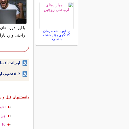
با این دوره های 
چطور با همسرمان
راحتی وارد بازا
گفتگوی مؤثر داشته
باشیم؟
ایمپلنت اقسا
۵۰٪ تخفیف ارتودنسی دندان اقساطی بدون نیاز به چک یا سفته!
دانستنیهای قبل و بع
تفاو
چرا 
10 رابطه که سر انجامی نخواهد داشت