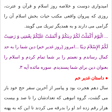
امیدواری دوست و خلاصه روز اسلام و قرآن و عترت،
روزی كه پیروان واقعی مكتب حیات بخش اسلام آن را
گرامی می دارند و به همدیگر تبریك می گویند.
... الْیَوْمَ أَكْمَلْتُ لَكُمْ دِینَكُمْ وَ أَتْمَمْتُ عَلَیْكُمْ نِعْمَتِی وَ رَضِیتُ
لَكُمُ الإِسْلاَمَ دِینًا ...امروز (روز غدیر خم) دین شما را به حد
كمال رساندم و نعمتم را بر شما تمام كردم و اسلام را
بعنوان دین برای شما پسندیدم. سوره مائده آیه ۳.
● داستان غدیر خم
سال دهم هجرت بود و پیامبر از آخرین سفر حج خود باز
می گشت، گروه انبوهی كه تعدادشان را تا صد و بیست
هزار رقم زده اند او را بدرقه می كردند تا این كه به پهنه