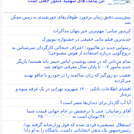
این پیامک های سهمیه کنکور جعلی است
پیش‌بینی دقیق زمان برخورد طوفان‌های خورشیدی به زمین ممکن
شد
کریدور میانی؛ مهم‌ترین خبر پنهان مذاکرات
جدیدترین فیلم مانی حقیقی در جشنواره نیویورک
رسوایی جدید در هالیوود؛ اعتراف جنجالی کارگردان سرشناس به
دروغ‌گویی درباره استفاده از هوش مصنوعی!
تمام مردانی که در صف پوشیدن لباس جیمز باند هستند/ بازیگر
جدید مأمور ۰۰۷ تا پایان سال معرفی خواهد شد
تعقیب دو زورگیر که زنان سالمند را در خودرو با چاقو تهدید
می‌کردند
افشای اطلاعات بانکی ۱۲۰۰ شهروند تهرانی در یک غرفه میوه و
تره‌بار
آیا آب گازدار برای دندان‌ها مضر است؟
آقای رضاییان؛ حتی با درخشش در جام جهانی قیمت شما
۴۸٬۰۰۰٬۰۰۰٬۰۰۰ تومان است نه ۲۵۰٬۰۰۰٬۰۰۰٬۰۰۰
استقلال مستعمره فردی شده که قول وزارتخانه گرفته بود/
رئیس‌جمهور یک بدهی انتخاباتی داشت، باشگاه را به او داد!