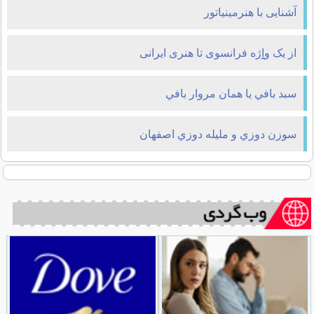
آشنایی با هنرمينياتور
از یک واِِِِژه فرانسوی تا هنری ایرانی
سبد بافي يا همان مروار بافي
سوزن دوزي و مليله دوزي اصفهان