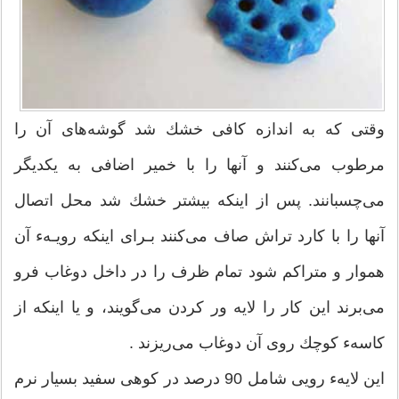
وقتی كه به اندازه كافی خشك شد گوشه‌های آن را
مرطوب می‌كنند و آنها را با خمیر اضافی به یكدیگر
می‌چسبانند. پس از اینكه بیشتر خشك شد محل اتصال
آنها را با كارد تراش صاف می‌كنند بـرای اینكه رویـهء آن
هموار و متراكم شود تمام ظرف را در داخل دوغاب فرو
می‌برند این كار را لایه ور كردن می‌گویند، و یا اینكه از
كاسهء كوچك روی آن دوغاب می‌ریزند .
این لایهء رویی شامل 90 درصد در كوهی سفید بسیار نرم