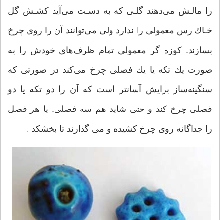
را مالـش می‌دهند گلـی كه به دسـت می‌آید كشـش گل
خـاك رس معمولی را ندارد ولی می‌توانند آن را روی چرخ
بسازند. كوزه گر معمولی تمام ظرف‌های خودش را به
صورت یك تكه یا یك فصلی چرخ می‌كند در صورتی كه
سنگینه‌ساز برایش آسانتر است كه آن را دو تكه یا دو
فصلی چرخ كند و حتی شاید هم سه فصلی. یا هر فصل
را جداگانه روی چرخ كشیده و می گذارند تا بخشكد .