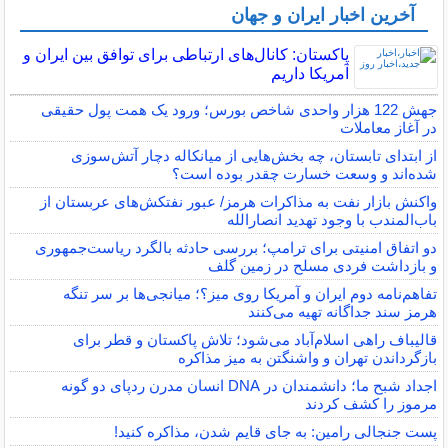
آخرین اخبار ایران و جهان
پاکستان: کانال‌های ارتباطی برای توافق بین ایران و
آمریکا داریم
جهش 122 هزار واحدی شاخص بورس؛ ورود یک همت پول حقیقی
در آغاز معاملات
از ابتدای تابستان، چه بخش‌هایی از میانکاله دچار آتش‌سوزی
شده‌اند و وسعت خسارت چقدر بوده است؟
واکنش بازار نفت به مذاکرات هرمز/ عبور نفتکش‌های عربستان از
باب‌المندب با وجود تهدید انصارالله
دو اتفاق امنیتی برای ترامپ؛ بررسی حادثه بالگرد ریاست‌جمهوری
و بازداشت فردی مسلح در زمین گلف
تفاهم‌نامه دوم ایران و آمریکا روی میز؟؛ میانجی‌ها بر سر تنگه
هرمز سند جداگانه تهیه می‌کنند
قالیباف راهی اسلام‌آباد می‌شود؛ تلاش پاکستان و قطر برای
بازگرداندن تهران و واشنگتن به میز مذاکره
اجداد شبح ما؛ دانشمندان در DNA انسان مدرن ردپای دو گونه
مرموز را کشف کردند
پست جنجالی رامین: به جای قایم شدن، مذاکره کنید!