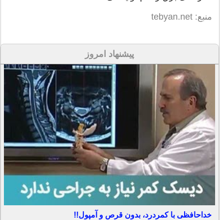
منبع: tebyan.net
پیشنهاد امروز
خداحافظی با کمردرد، بدون قرص و آمپول!!