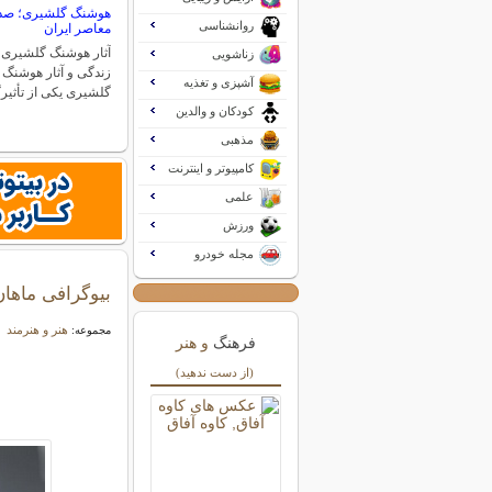
هوشنگ گلشیری؛ صدای
روانشناسی
معاصر ایران
آثار هوشنگ گلشیری 
زناشویی
زندگی و آثار هوشنگ
آشپزی و تغذیه
گلشیری یکی از تأثیر
کودکان و والدین
مذهبی
کامپیوتر و اینترنت
علمی
ورزش
مجله خودرو
بیوگرافی ماهان
هنر و هنرمند
مجموعه:
فرهنگ
و هنر
(از دست ندهید)