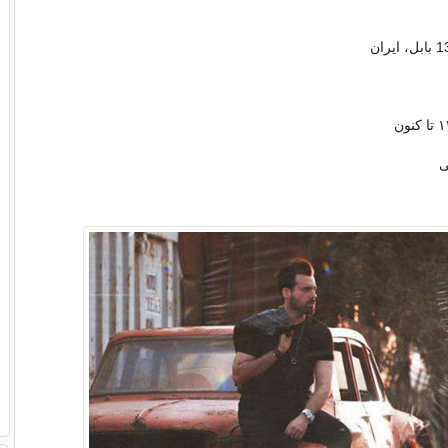
نون
ی