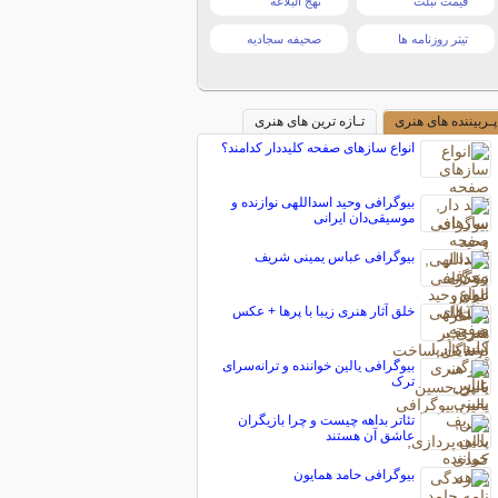
قیمت تبلت
نهج البلاغه
تیتر روزنامه ها
صحیفه سجادیه
پـربیننده های هنری
تـازه ترین های هنری
انواع سازهای صفحه کلیددار کدامند؟
بیوگرافی وحید اسداللهی نوازنده و
موسیقی‌دان ایرانی
بیوگرافی عباس یمینی شریف
خلق آثار هنری زیبا با پرها + عکس
بیوگرافی یالین خواننده و ترانه‌سرای
ترک
تئاتر بداهه چیست و چرا بازیگران
عاشق آن هستند
بیوگرافی حامد همایون