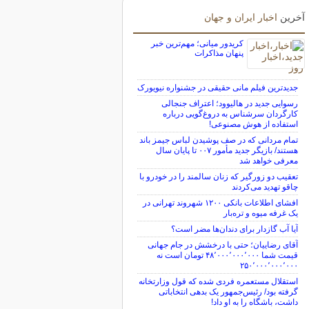
آخرین
اخبار ایران و جهان
کریدور میانی؛ مهم‌ترین خبر
پنهان مذاکرات
جدیدترین فیلم مانی حقیقی در جشنواره نیویورک
رسوایی جدید در هالیوود؛ اعتراف جنجالی
کارگردان سرشناس به دروغ‌گویی درباره
استفاده از هوش مصنوعی!
تمام مردانی که در صف پوشیدن لباس جیمز باند
هستند/ بازیگر جدید مأمور ۰۰۷ تا پایان سال
معرفی خواهد شد
تعقیب دو زورگیر که زنان سالمند را در خودرو با
چاقو تهدید می‌کردند
افشای اطلاعات بانکی ۱۲۰۰ شهروند تهرانی در
یک غرفه میوه و تره‌بار
آیا آب گازدار برای دندان‌ها مضر است؟
آقای رضاییان؛ حتی با درخشش در جام جهانی
قیمت شما ۴۸٬۰۰۰٬۰۰۰٬۰۰۰ تومان است نه
۲۵۰٬۰۰۰٬۰۰۰٬۰۰۰
استقلال مستعمره فردی شده که قول وزارتخانه
گرفته بود/ رئیس‌جمهور یک بدهی انتخاباتی
داشت، باشگاه را به او داد!