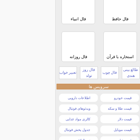
فال حافظ
فال انبیاء
استخاره با قرآن
فال روزانه
طالع بینی
فال روز
فال چوب
تعبیر خواب
هندی
تولد
سرویس ها
قیمت خودرو
اطلاعات دارویی
قیمت طلا و سکه
ویدئوهای فوتبال
قیمت دلار
کالری مواد غذایی
قیمت موبایل
جدول پخش فوتبال