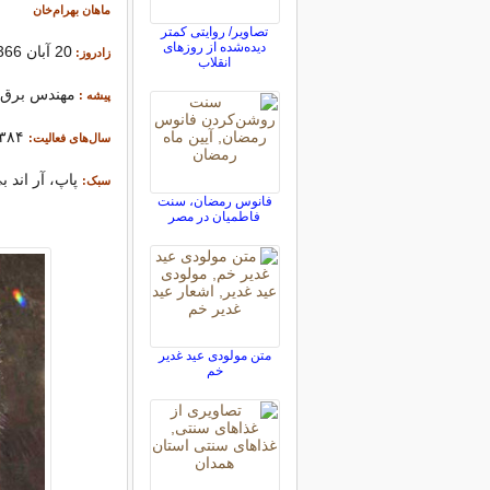
ماهان بهرام‌خان
تصاویر/ روایتی کمتر
دیده‌شده از روزهای
20 آبان 1366 بابل، ایران
زادروز:
انقلاب
مهندس برق
پیشه
 : 
۱۳۸۴ تا ک
سال‌های فعالیت:
پاپ، آر اند ب
سبک:
فانوس رمضان، سنت
فاطميان در مصر
متن مولودی عید غدیر
خم