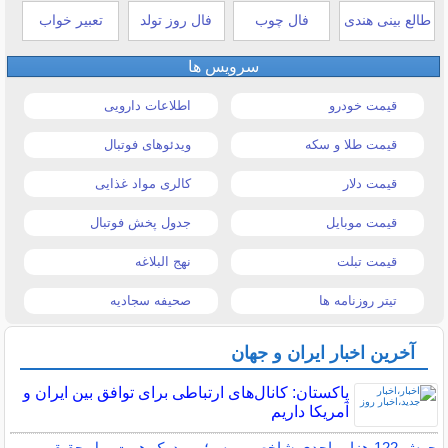
طالع بینی هندی
فال چوب
فال روز تولد
تعبیر خواب
سرویس ها
قیمت خودرو
اطلاعات دارویی
قیمت طلا و سکه
ویدئوهای فوتبال
قیمت دلار
کالری مواد غذایی
قیمت موبایل
جدول پخش فوتبال
قیمت تبلت
نهج البلاغه
تیتر روزنامه ها
صحیفه سجادیه
آخرین اخبار ایران و جهان
پاکستان: کانال‌های ارتباطی برای توافق بین ایران و
آمریکا داریم
جهش 122 هزار واحدی شاخص بورس؛ ورود یک همت پول حقیقی