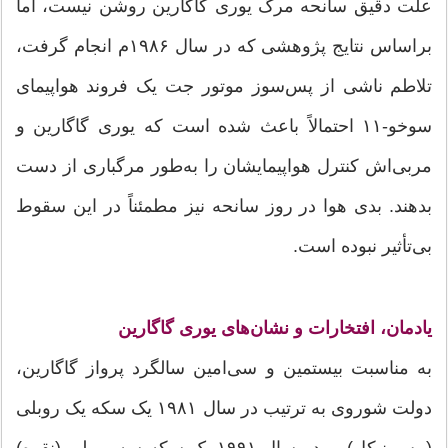
علت دقیق سانحه مرگ یوری گاگارین روشن نیست، اما
براساس نتایج پژوهشی که در سال ۱۹۸۶م انجام گرفت،
تلاطم ناشی از پس‌سوز موتور جت یک فروند هواپیمای
سوخو-۱۱ احتمالاً باعث شده است که یوری گاگارین و
مربی‌اش کنترل هواپیمایشان را به‌طور مرگباری از دست
بدهند. بدی هوا در روز سانحه نیز مطمئناً در این سقوط
بی‌تأثیر نبوده ‌است.
یادمان، افتخارات و نشان‌های یوری گاگارین
به مناسبت بیستمین و سی‌امین سالگرد پرواز گاگارین،
دولت شوروی به ترتیب در سال ۱۹۸۱ یک سکه یک روبلی
(مس-نیکل)، و در سال ۱۹۹۱ یک سکه سه روبلی (نقره)