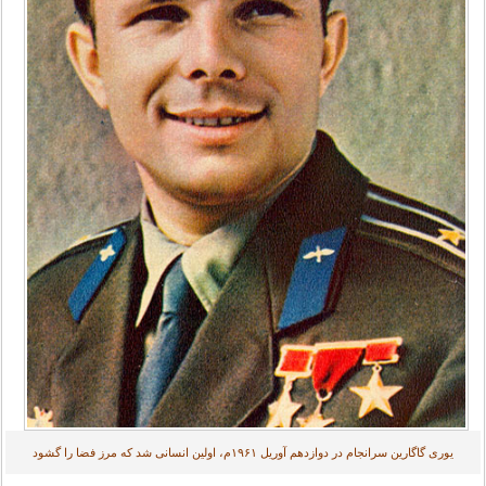
یوری گاگارین سرانجام در دوازدهم آوریل ۱۹۶۱م، اولین انسانی شد که مرز فضا را گشود