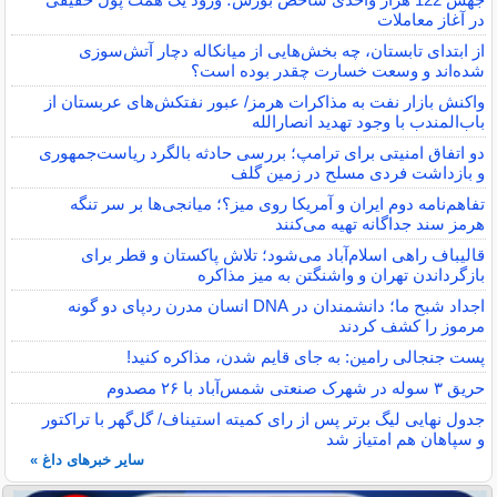
در آغاز معاملات
از ابتدای تابستان، چه بخش‌هایی از میانکاله دچار آتش‌سوزی
شده‌اند و وسعت خسارت چقدر بوده است؟
واکنش بازار نفت به مذاکرات هرمز/ عبور نفتکش‌های عربستان از
باب‌المندب با وجود تهدید انصارالله
دو اتفاق امنیتی برای ترامپ؛ بررسی حادثه بالگرد ریاست‌جمهوری
و بازداشت فردی مسلح در زمین گلف
تفاهم‌نامه دوم ایران و آمریکا روی میز؟؛ میانجی‌ها بر سر تنگه
هرمز سند جداگانه تهیه می‌کنند
قالیباف راهی اسلام‌آباد می‌شود؛ تلاش پاکستان و قطر برای
بازگرداندن تهران و واشنگتن به میز مذاکره
اجداد شبح ما؛ دانشمندان در DNA انسان مدرن ردپای دو گونه
مرموز را کشف کردند
پست جنجالی رامین: به جای قایم شدن، مذاکره کنید!
حریق ۳ سوله در شهرک صنعتی شمس‌آباد با ۲۶ مصدوم
جدول نهایی لیگ برتر پس از رای کمیته استیناف/ گل‌گهر با تراکتور
و سپاهان هم امتیاز شد
سایر خبرهای داغ »