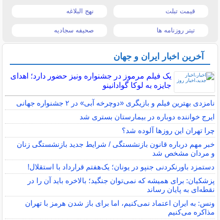
قیمت تبلت
نهج البلاغه
تیتر روزنامه ها
صحیفه سجادیه
آخرین اخبار ایران و جهان
یک فیلم مرموز در جشنواره ونیز حضور دارد؛ اهدای
جایزه به لوکا گوادانینو
نامزدی بهترین فیلم و بازیگری «دوچرخه آبی» در ۲ جشنواره جهانی
ایرج خواننده دوباره در بیمارستان بستری شد
چرا تهران این روزها آلوده شد؟
خبر مهم درباره قانون بازنشستگی / شرایط جدید بازنشستگی زنان
و مردان مشخص شد
دستمزد باورنکردنی جنپو در یونان؛ یک‌هفتم قرارداد با استقلال!
پزشکیان: برای همیشه که نمی‌توان جنگید؛ بالاخره باید آن را در
نقطه‌ای به پایان رساند
ونس: به ایران اعتماد نمی‌کنیم، اما برای باز شدن هرمز با تهران
مذاکره می‌کنیم