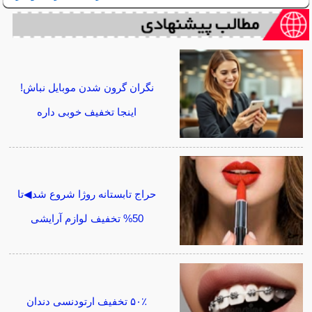
نگران گرون شدن موبایل نباش!
اینجا تخفیف خوبی داره
حراج تابستانه روژا شروع شد◀تا
50% تخفیف لوازم آرایشی
۵۰٪ تخفیف ارتودنسی دندان