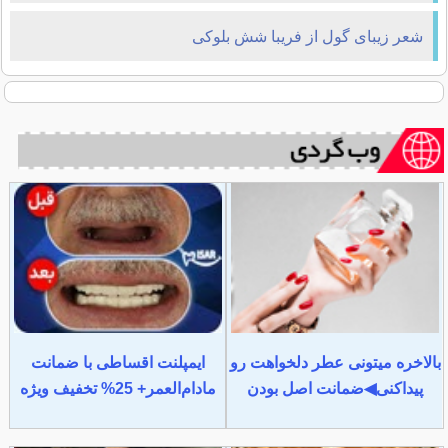
شعر زیبای گول از فریبا شش بلوکی
بالاخره میتونی عطر دلخواهت رو
ایمپلنت اقساطی با ضمانت
پیداکنی◀ضمانت اصل بودن
مادام‌العمر+ 25% تخفیف ویژه