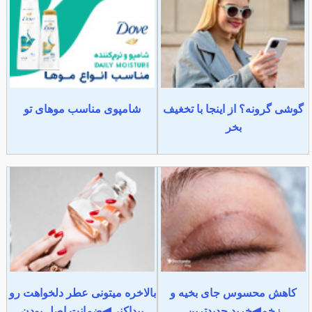
گوشی گرونه؟ از اینجا با تخغیف
شامپوی مناسب موهای تو
بخر
کاهش محسوس جای بخیه و
بالاخره میتونی عطر دلخواهت رو
زخم◀خرید جدیدترین
پیداکنی◀ضمانت اصل بودن