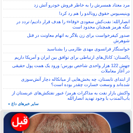
مرد معتاد همسرش را به خاطر فروش خودرو آتش زد
وینیسیوس حقوق رونالدو را هم رد کرد!
انصارالله: نفت‌کش سعودی «وفاء» را هدف قرار دادیم/ تردد در
تنگه هرمز همچنان محدود است
صدور کیفرخواست برای زن بلاگر به اتهام معاونت در قتل
شوهرش
خواستگار فرانسوی مهدی طارمی را بشناسید
پاکستان: کانال‌های ارتباطی برای توافق بین ایران و آمریکا داریم
جهش 122 هزار واحدی شاخص بورس؛ ورود یک همت پول حقیقی
در آغاز معاملات
از ابتدای تابستان، چه بخش‌هایی از میانکاله دچار آتش‌سوزی
شده‌اند و وسعت خسارت چقدر بوده است؟
واکنش بازار نفت به مذاکرات هرمز/ عبور نفتکش‌های عربستان از
باب‌المندب با وجود تهدید انصارالله
سایر خبرهای داغ »