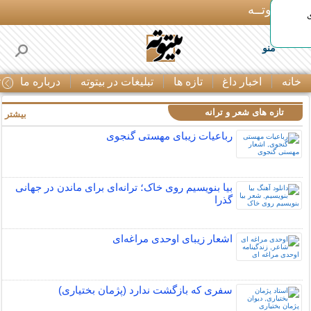
بـیتوتــه
منو
خانه
اخبار داغ
تازه ها
تبلیغات در بیتوته
درباره ما
ت
تازه های شعر و ترانه
بیشتر »
رباعیات زیبای مهستی گنجوی
بیا بنویسیم روی خاک؛ ترانه‌ای برای ماندن در جهانی
گذرا
اشعار زیبای اوحدی مراغه‌ای
سفری که بازگشت ندارد (پژمان بختیاری)