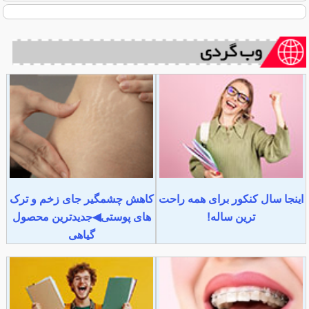
پوست
اینجا سال کنکور برای همه راحت
کاهش چشمگیر جای زخم و ترک
ترین ساله!
های پوستی◀جدیدترین محصول
گیاهی