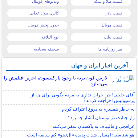
قیمت طلا و سکه
ویدئوهای فوتبال
قیمت دلار
کالری مواد غذایی
قیمت موبایل
جدول پخش فوتبال
قیمت تبلت
نهج البلاغه
تیتر روزنامه ها
صحیفه سجادیه
آخرین اخبار ایران و جهان
لارس فون تریه با وجود پارکینسون، آخرین فیلمش را
می‌سازد
آقای خلیلی! چرا جرات نداری به مردم بگویی برای چه از
پرسپولیس اخراجت کردند؟
به خاطر همسرم به دروغ اعتراف کردم
راز جنایت در بوستان آبشار چه بود؟
عراقچی و قالیباف به پاکستان سفر می‌کنند
هواشناسی: امسال شدت پدیده «ال‌نینو» کم سابقه است