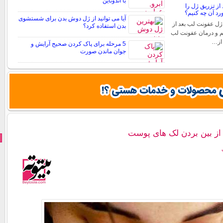
با اندوتاین
از تزریق ژل را
د آن چه کنیم؟
آیا می توانید از ژل دوش بدن برای شستشوی
ژل عفونت لب بعد از
بدن استفاده کرد؟
م و درمان عفونت لب
 از…
5 مرحله برای پاک کردن صحیح آرایش و
جوان ماندن صورت
از بین بردن لک های پوست