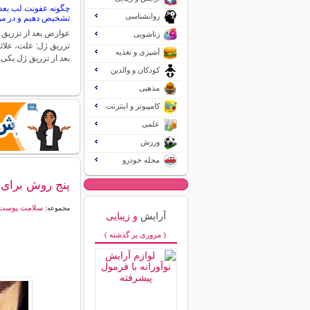
چگونه عفونت لب بعد 
روانشناسی
تشخیص دهیم و در مور
عوارض بعد از تزریق 
زناشویی
تزریق ژل: علت، علائ
آشپزی و تغذیه
بعد از تزریق ژل یکی
کودکان و والدین
مذهبی
کامپیوتر و اینترنت
علمی
ورزش
مجله خودرو
پنج روش برای 
سلامت پوست
مجموعه:
آرایش
و زیبایی
( مروری بر گذشته )