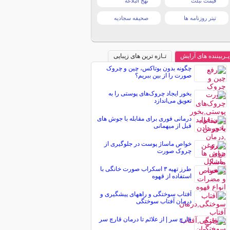
قیمت تبلت
نهج البلاغه
تیتر روزنامه ها
صحیفه سجادیه
پـربیننده های آرایش
تـازه ترین های زیبایی
چگونه بدون بوتاکس، چین و چروک
صورت را از بین ببریم؟
بخور ایجاد چروک‌های پوستی را به
تعویق می‌اندازد
درمانی فوری برای مقابله با جوش های
قبل از میهمانی
خواص ماساژ پوست در جلوگیری از
چروک صورت
طرز تهیه ۳ اسکراب صورت خانگی با
استفاده از قهوه
آفتاب سوختگی و راههای پیشگیری و
درمان آفتاب سوختگی
قارچ سر | از علائم تا درمان قارچ سر