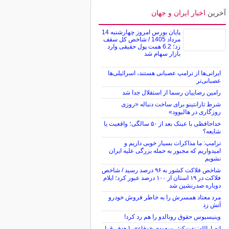
آخرین
اخبار ایران و جهان
پایان بورس امروز چهارشنبه 14
مرداد 1405 / شاخص کل سقف
زد؛ 6.2 همت پول حقیقی وارد
بازار سهام شد
ایرانی‌ها از ترامپ عصبانی هستند، اسرائیلی‌ها
عصبانی‌تر
رامین رضاییان رسما از استقلال جدا شد
شرط تارانتینو برای ساخت دنباله «روزی
روزگاری در هالیوود»
خداحافظی با عینک بعد از ۵۰ سالگی؛ واقعیت یا
شایعه؟
ترامپ: ما مذاکرات بسیار خوبی داریم و
امیدواریم که مجبور به حمله بزرگی علیه ایران
نشویم
شاخص فلاکت کشور به ۹۶ درصد رسید / شاخص
فلاکت در ۱۹ استان از ۱۰۰ درصد عبور کرد؛ ایلام
دوباره صدرنشین شد
مرد معتاد همسرش را به خاطر فروش خودرو
آتش زد
وینیسیوس حقوق رونالدو را هم رد کرد!
انصارالله: نفت‌کش سعودی «وفاء» را هدف قرار