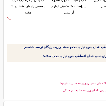
د آنلاین
حراج تابستانه روژا شروع
جدیدترین کرم رفع ترک
بوس
شد◀تا 50% تخفیف لوازم
پوستی زایمان فقط در 3
آرایشی
هفته
طی دندان بدون نیاز به چک و سفته! ویزیت رایگان توسط متخصص
لکه های سفید روی پوست دارید، بخوانید!
ترین لکه‌گیری پوست با دستور خانگی