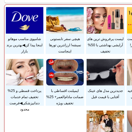
صت
لیست پرفروش ترین های
هیچی سفر تابستونی
شامپوی مناسب موهاتو
!
آرایشی بهداشتی با 50%
نمیشه! ارزانترین تورها
اینجا پیدا کن◀بهترین برند
تخفیف
اینجاست
بازار
یه
جدیدترین مدل های عینک
ایمپلنت اقساطی با
پرداخت قسطی و 25%
آفتابی با قیمت قبل
ضمانت مادام‌العمر+ 25%
تخفیف تمام خدمات
تخفیف ویژه
دندانپزشکی◀فرصت
محدود