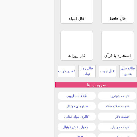
فال حافظ
فال انبیاء
استخاره با قرآن
فال روزانه
طالع بینی
فال روز
فال چوب
تعبیر خواب
هندی
تولد
سرویس ها
قیمت خودرو
اطلاعات دارویی
قیمت طلا و سکه
ویدئوهای فوتبال
قیمت دلار
کالری مواد غذایی
قیمت موبایل
جدول پخش فوتبال