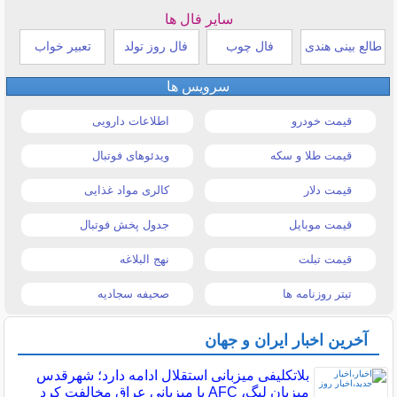
سایر فال ها
طالع بینی هندی
فال چوب
فال روز تولد
تعبیر خواب
سرویس ها
قیمت خودرو
اطلاعات دارویی
قیمت طلا و سکه
ویدئوهای فوتبال
قیمت دلار
کالری مواد غذایی
قیمت موبایل
جدول پخش فوتبال
قیمت تبلت
نهج البلاغه
تیتر روزنامه ها
صحیفه سجادیه
آخرین اخبار ایران و جهان
بلاتکلیفی میزبانی استقلال ادامه دارد؛ شهرقدس
میزبان لیگ، AFC با میزبانی عراق مخالفت کرد