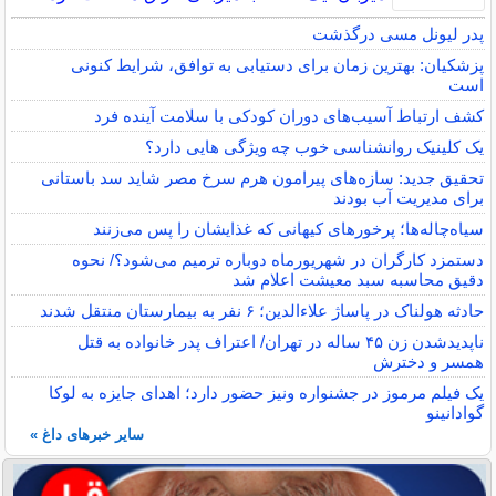
پدر لیونل مسی درگذشت
پزشکیان: بهترین زمان برای دستیابی به توافق، شرایط کنونی
است
کشف ارتباط آسیب‌های دوران کودکی با سلامت آینده فرد
یک کلینیک روانشناسی خوب چه ویژگی هایی دارد؟
تحقیق جدید: سازه‌های پیرامون هرم سرخ مصر شاید سد باستانی
برای مدیریت آب بودند
سیاه‌چاله‌ها؛ پرخورهای کیهانی که غذایشان را پس می‌زنند
دستمزد کارگران در شهریورماه دوباره ترمیم می‌شود؟/ نحوه
دقیق محاسبه سبد معیشت اعلام شد
حادثه هولناک در پاساژ علاءالدین؛ ۶ نفر به بیمارستان منتقل شدند
ناپدیدشدن زن ۴۵ ساله در تهران/ اعتراف پدر خانواده به قتل
همسر و دخترش
یک فیلم مرموز در جشنواره ونیز حضور دارد؛ اهدای جایزه به لوکا
گوادانینو
سایر خبرهای داغ »