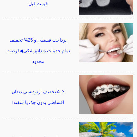
قیمت قبل
پرداخت قسطی و 25% تخفیف
تمام خدمات دندانپزشکی◀فرصت
محدود
۵۰٪ تخفیف ارتودنسی دندان
اقساطی بدون چک یا سفته!