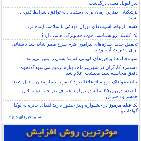
پدر لیونل مسی درگذشت
پزشکیان: بهترین زمان برای دستیابی به توافق، شرایط کنونی
است
کشف ارتباط آسیب‌های دوران کودکی با سلامت آینده فرد
یک کلینیک روانشناسی خوب چه ویژگی هایی دارد؟
تحقیق جدید: سازه‌های پیرامون هرم سرخ مصر شاید سد باستانی
برای مدیریت آب بودند
سیاه‌چاله‌ها؛ پرخورهای کیهانی که غذایشان را پس می‌زنند
دستمزد کارگران در شهریورماه دوباره ترمیم می‌شود؟/ نحوه
دقیق محاسبه سبد معیشت اعلام شد
حادثه هولناک در پاساژ علاءالدین؛ ۶ نفر به بیمارستان منتقل شدند
ناپدیدشدن زن ۴۵ ساله در تهران/ اعتراف پدر خانواده به قتل
همسر و دخترش
یک فیلم مرموز در جشنواره ونیز حضور دارد؛ اهدای جایزه به لوکا
گوادانینو
سایر خبرهای داغ »