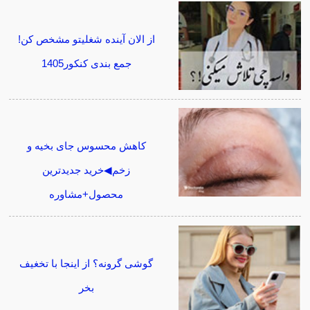
از الان آینده شغلیتو مشخص کن!
جمع بندی کنکور1405
کاهش محسوس جای بخیه و
زخم◀خرید جدیدترین
محصول+مشاوره
گوشی گرونه؟ از اینجا با تخغیف
بخر