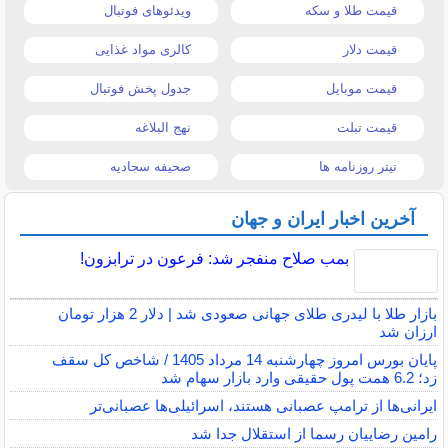
قیمت طلا و سکه
ویدئوهای فوتبال
قیمت دلار
کالری مواد غذایی
قیمت موبایل
جدول پخش فوتبال
قیمت تبلت
نهج البلاغه
تیتر روزنامه ها
صحیفه سجادیه
آخرین اخبار ایران و جهان
بمب صلاح منفجر شد: فرعون در ترابزون!
بازار طلا با لیدری طلای جهانی صعودی شد | دلار 2 هزار تومان
ارزان شد
پایان بورس امروز چهارشنبه 14 مرداد 1405 / شاخص کل سقف
زد؛ 6.2 همت پول حقیقی وارد بازار سهام شد
ایرانی‌ها از ترامپ عصبانی هستند، اسرائیلی‌ها عصبانی‌تر
رامین رضاییان رسما از استقلال جدا شد