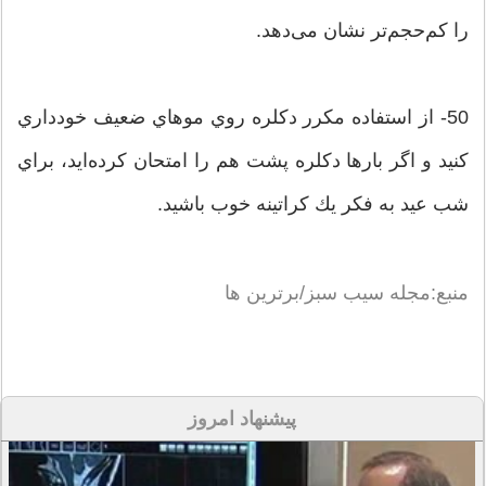
را کم‌حجم‌تر نشان می‌دهد.
50- از استفاده مكرر دكلره روي موهاي ضعيف خودداري
كنيد و اگر بارها دكلره پشت هم را امتحان كرده‌ايد، براي
شب عيد به فكر يك كراتينه خوب باشيد.
منبع:مجله سیب سبز/برترین ها
پیشنهاد امروز