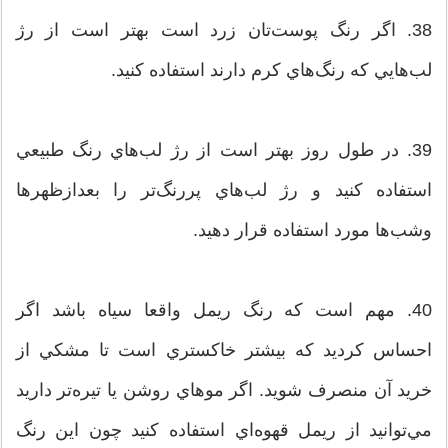
38. اگر رنگ پوست‌تان زرد است بهتر است از رژ
لب‌هايي كه رنگ‌هاي كرم دارند استفاده كنيد.
39. در طول روز بهتر است از رژ لب‌هاي رنگ طبيعي
استفاده كنيد و رژ لب‌هاي پررنگ‌تر را بعدازظهرها
وشب‌ها مورد استفاده قرار دهيد.
40. مهم است كه رنگ ريمل واقعا سياه باشد اگر
احساس كرديد كه بيشتر خاكستري است تا مشكي از
خريد آن منصرف شويد. اگر موهاي روشن يا تيره‌تر داريد
مي‌توانيد از ريمل قهوه‌اي استفاده كنيد چون اين رنگ