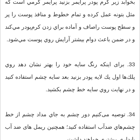
بخوابد زير كرم پودر پرايمر بزنيد پرایمر كرمي است كه
مثل بتونه عمل كرده و تمام خطوط و منافذ پوست را پر
و سطح پوست راصاف و آماده براي زدن كرم‌پودر مي‌كند
و در ضمن باعث دوام بيشتر آرایش روي پوست مي‌شود.
33. برای اینکه رنگ سایه خود را بهتر نشان دهد روي
پلك‌ها اول يك لايه پودر بزنيد بعد سايه چشم استفاده کنید
و در نهایت روي سايه خط چشم بكشيد.
34. توصیه می‌کنیم دور چشم به جاي مداد چشم از خط
چشم‌هاي ضدآب استفاده كنيد؛ همچنین ریمل‌‌ های ضد آب
پایداری بیشتری خواهند داشت.