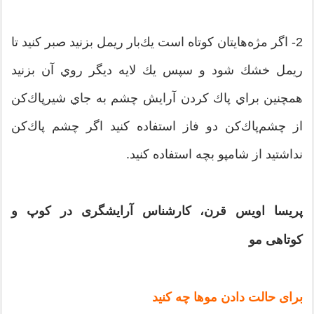
2- اگر مژه‌هايتان كوتاه است يك‌بار ريمل بزنيد صبر كنيد تا
ريمل خشك شود و سپس يك لايه‌ ديگر روي آن بزنيد
همچنین براي پاك كردن آرايش چشم به جاي شيرپاك‌كن
از چشم‌پاك‌كن دو فاز استفاده كنيد اگر چشم پا‌ك‌كن
نداشتيد از شامپو بچه استفاده كنيد.
پریسا اویس قرن، کارشناس آرایشگری در کوپ و
کوتاهی مو
برای حالت دادن موها چه کنید