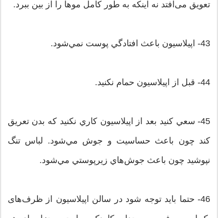
تعویق می‌افتد نه اینکه به طور کامل موها را از بین ببرد.
43- اپيلاسيون باعث افتادگي پوست نمي‌شود.
44- قبل از اپيلاسيون حمام نكنيد.
45- سعي كنيد بعد از اپيلاسيون كاري نكنيد كه بدن تعريق
كند چون باعث حساسيت و جوش مي‌شود. لباس تنگ
نپوشيد چون باعث جوش‌هاي زيرپوستي مي‌شود.
46- حتما باید توجه شود در سالن اپیلاسیون از ظرف‌های