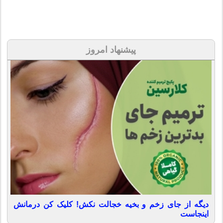
پیشنهاد امروز
دیگه از جای زخم و بخیه خجالت نکش! کلیک کن درمانش
اینجاست