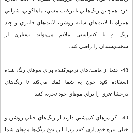
کرد. همچنین رنگ‌هايي با تركيب مسي، ماهاگوني، شرابي
همراه با لايت‌هاي سايه روشن، لايت‌هاي فانتزي و چند
رنگ و با كنتراستی ملايم می‌تواند بسیاری از
سخت‌پسندان را راضی کند.
48- حتما از ماسك‌هاي ترميم‌كننده براي موهاي رنگ شده
استفاده كنيد چون به شما كمك مي‌كند تا رنگ‌هاي
درخشان‌تري را براي موهاي خود تجربه كنيد.
49- اگر موهاي كم‌پشتي داريد از رنگ‌هاي خيلي روشن و
خيلي تيره خودداري كنيد زيرا این نوع رنگ‌ها موهای شما