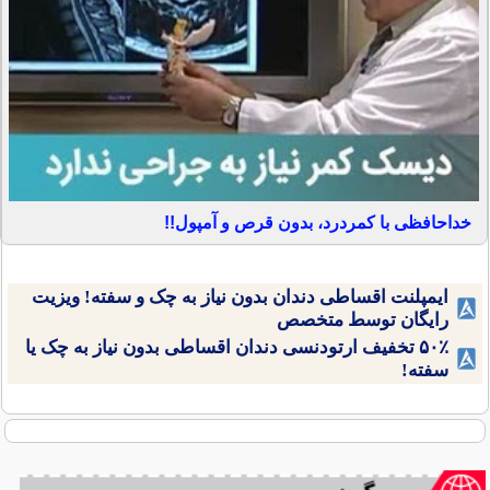
خداحافظی با کمردرد، بدون قرص و آمپول!!
ایمپلنت اقساطی دندان بدون نیاز به چک و سفته! ویزیت
رایگان توسط متخصص
۵۰٪ تخفیف ارتودنسی دندان اقساطی بدون نیاز به چک یا
سفته!