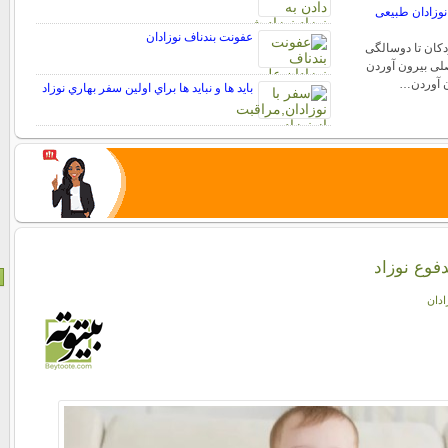
 نوزادان طبیعی
عفونت بندناف نوزادان
دکان تا دوسالگی
لی بیرون آوردن
ون آوردن…
بايد ها و نبايد ها براي اولين سفر بهاري نوزاد
فوع نوزاد
ادان