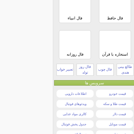
فال حافظ
فال انبیاء
استخاره با قرآن
فال روزانه
طالع بینی
فال روز
فال چوب
تعبیر خواب
هندی
تولد
سرویس ها
قیمت خودرو
اطلاعات دارویی
قیمت طلا و سکه
ویدئوهای فوتبال
قیمت دلار
کالری مواد غذایی
قیمت موبایل
جدول پخش فوتبال