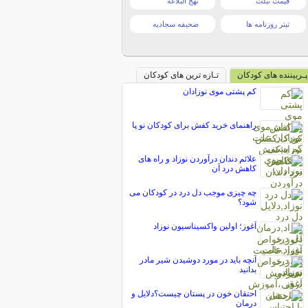
قیمت تبلت
نهج البلاغه
تیتر روزنامه ها
صحیفه سجادیه
پـربیننده های کودکان
تـازه ترین های کودکان
کم پشتی موی نوزادان
راهنمای خرید کفش برای کودکان نو پا
علائم دندان درآوردن نوزاد و راه های
کاهش درد آن
چه چیزی موجب دل درد در کودکان می
شود؟
آغوز؛ اولین واکسیناسیون نوزاد
آنچه باید در مورد دوشیدن شیر مادر
بدانید
احتقان خون در پستان چیست؟دلایل و
درمان