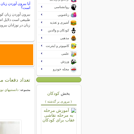
آیا بیرون آوردن زبان
روانشناسی
است؟
بیرون آوردن زبان کو
زناشویی
طبیعی است دلایل اص
آشپزی و تغذیه
زبان در نوزادان بیر
کودکان و والدین
مذهبی
کامپیوتر و اینترنت
علمی
ورزش
مجله خودرو
تعداد دفعات مد
دانستنيهاي نوز
مجموعه:
بخش
کودکان
( مروری بر گذشته )