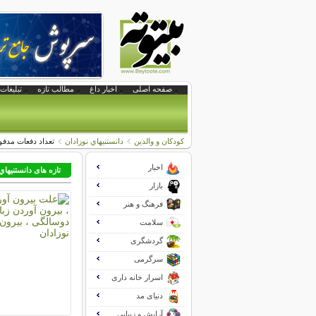
صفحه اصلی
اخبار داغ
مطالب تازه
تبلیغات 
کودکان و والدین
دانستنيهاي نوزادان
تعداد دفعات مدفو
اخبار
تازه های دانستنيهاي
بازار
فرهنگ و هنر
سلامت
گردشگری
سرگرمی
اسرار خانه داری
دنیای مد
آرایش و زیبایی