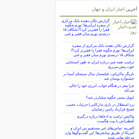
آخرین
اخبار ایران و جهان
گزارش تکان‌ دهنده بانک مرکزی
از سفره ایرانی‌ها؛ تورم چگونه
فقرا را فقیرتر کرد؟/ شکاف ۱۵
درصدی تورم میان فقیر و غنی
گزارش تکان‌ دهنده بانک مرکزی از سفره
ایرانی‌ها؛ تورم چگونه فقرا را فقیرتر کرد؟/
شکاف ۱۵ درصدی تورم میان فقیر و غنی
ترامپ: همه چیز درباره ایران به طور استثنایی
خوب پیش می‌رود
بازیگر مالزیایی، فیلمساز سال سینمای آسیا در
جشنواره بوسان شد
چرا مغز در هنگام خواب، انرژی خود را خالی
می‌کند
لیونل مسی چگونه میلیاردر شد؟
برد استقلال در بازی تدارکاتی | جزئیات عجیب
فسخ قرارداد رامین رضاییان
واکنش ترامپ به ادعاها درباره درگیری
لفظی‌اش با پیت هگست
العربیه: تماس‌های غیر مستقیم بین ایران و
آمریکا از طریق میانجی‌ها؛ این گفت‌و‌گو‌ها وارد
مرحله نهایی شده