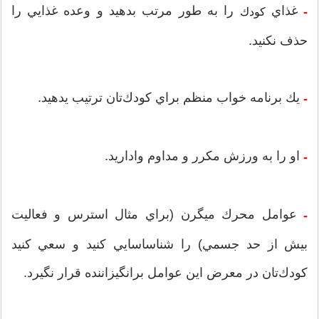
غذاي
را به طور مرتب بدهيد و وعده غذايي را
-
كودك
حذف نكنيد.
يك برنامه خواب منظم براي كودك‌تان ترتيب يدهيد.
-
او را به ورزش مكرر و مداوم واداريد.
-
عوامل محرك ميگرن (براي مثال استرس و فعاليت
-
بيش از حد جسمي) را شناساسايي كنيد و سعي كنيد
كودك‌تان در معرض اين عوامل برانگيزاننده قرار نگيرد.