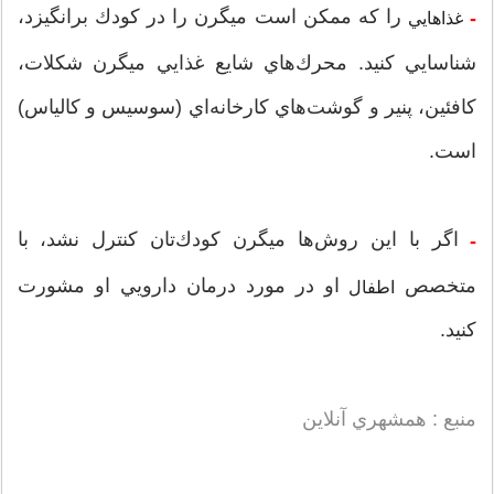
را كه ممكن است ميگرن را در كودك برانگيزد،
-
غذاهايي
شناسايي كنيد. محرك‌هاي شايع غذايي ميگرن شكلات،
كافئين، پنير و گوشت‌هاي كارخانه‌اي (سوسيس و كالياس)
است.
اگر با اين روش‌ها ميگرن كودك‌تان كنترل نشد،‌ با
-
متخصص
او در مورد درمان دارويي او مشورت
اطفال
كنيد.
منبع : همشهري آنلاين