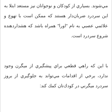
مي‌شوند. بسياري از كودكان و نوجوانان نيز مستعد ابتلا به
اين سردرد ضربان‌دار هستند كه ممكن است با تهوع و
علائمي عصبي به نام "اورا" همراه باشد كه هشداردهنده
شروع سردرد است.
با اين كه راهي قطعي براي پيشگيري از ميگرن وجود
ندارد، برخي از اقدامات مي‌تواند به جلوگيري از بروز
سردرد ميگرني در كودك‌تان كمك كند: