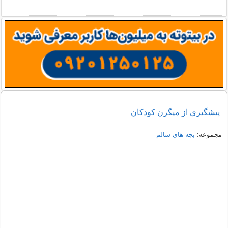
پيشگيري از ميگرن كودكان
مجموعه:
بچه های سالم