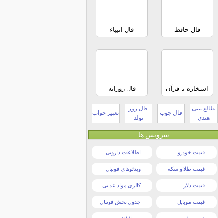
فال حافظ
فال انبیاء
استخاره با قرآن
فال روزانه
طالع بینی
فال روز
فال چوب
تعبیر خواب
هندی
تولد
سرویس ها
قیمت خودرو
اطلاعات دارویی
قیمت طلا و سکه
ویدئوهای فوتبال
قیمت دلار
کالری مواد غذایی
قیمت موبایل
جدول پخش فوتبال