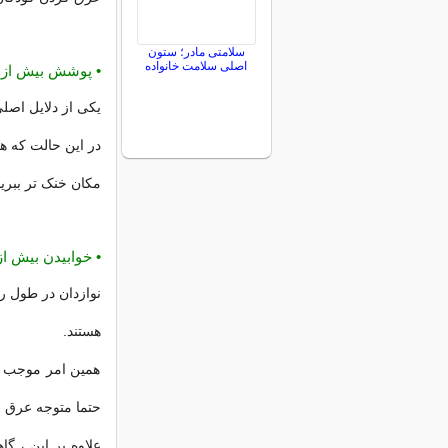
سلامتی مادر؛ ستون
اصلی سلامت خانواده
• پوشش بیش از 
یکی از دلایل اصل
در این حالت که ه
مکان خنک تر ببرید
• خوابیدن بیش از
هستند.
همین امر موجب ش
حتما متوجه عرق ا
علاوه بر این ، گا