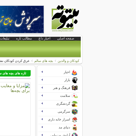
صفحه اصلی
اخبار داغ
مطالب تازه
تبلیغات 
کودکان و والدین
بچه های سالم
عرق کردن کودکان نشا
اخبار
تازه های بچه های س
بازار
فرهنگ و هنر
سلامت
گردشگری
سرگرمی
اسرار خانه داری
دنیای مد
آرایش و زیبایی