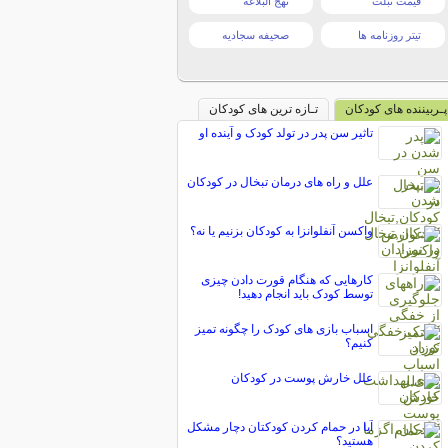
قیمت تبلت
نهج البلاغه
تیتر روزنامه ها
صحیفه سجادیه
پـربیننده های کودکان
تـازه ترین های کودکان
تاثیر سن پدر در تولد کودک و آینده او
علل و راه های درمان تبخال در کودکان
واکسن آنفلوانزا به کودکان بزنیم یا نه؟
کارهایی که هنگام قورت دادن چیزی
توسط کودک باید انجام دهید!
اسباب بازی های کودک را چگونه تمیز
کنیم؟
علل خارش پوست در کودکان
آیا در حمام کردن کودکتان دچار مشکل
هستید؟