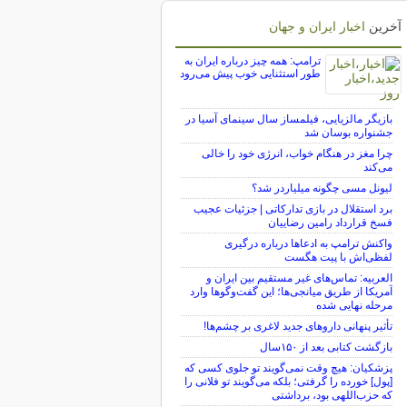
آخرین
اخبار ایران و جهان
ترامپ: همه چیز درباره ایران به
طور استثنایی خوب پیش می‌رود
بازیگر مالزیایی، فیلمساز سال سینمای آسیا در
جشنواره بوسان شد
چرا مغز در هنگام خواب، انرژی خود را خالی
می‌کند
لیونل مسی چگونه میلیاردر شد؟
برد استقلال در بازی تدارکاتی | جزئیات عجیب
فسخ قرارداد رامین رضاییان
واکنش ترامپ به ادعاها درباره درگیری
لفظی‌اش با پیت هگست
العربیه: تماس‌های غیر مستقیم بین ایران و
آمریکا از طریق میانجی‌ها؛ این گفت‌و‌گو‌ها وارد
مرحله نهایی شده
تأثیر پنهانی داروهای جدید لاغری بر چشم‌ها!
بازگشت کتابی بعد از ۱۵۰سال
پزشکیان: هیچ وقت نمی‌گویند تو جلوی کسی که
[پول] خورده را گرفتی؛ بلکه می‌گویند تو فلانی را
که حزب‌اللهی بود، برداشتی