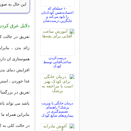
این حال به صور
۱۰ جمله‌ای که
اعتمادبه‌نفس کودک‌تان
را نابود می‌کند و
جایگزین درست‌شان
دلایل عرق کردن
زائد بدن ، بناب
درست‌کردن
هموستازی ان دارد
ساعت‌آفتابی توسط
کودک
افزایش دمای بدن 
غذا خوردن ، استر
تعریق در بزرگسالا
باشد می تواند با
درمان خانگی یا ویزیت
پزشک؟ راهنمای
تصمیم‌گیری در
بنابراین همراه ما
بیماری‌های شایع کودک
در حالت کلی به 2 دلیل عرق کردن کودکان و نوزادان را مشاهده می کنیم.