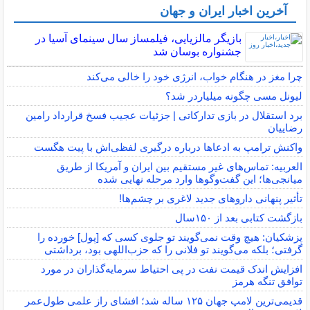
آخرین اخبار ایران و جهان
بازیگر مالزیایی، فیلمساز سال سینمای آسیا در
جشنواره بوسان شد
چرا مغز در هنگام خواب، انرژی خود را خالی می‌کند
لیونل مسی چگونه میلیاردر شد؟
برد استقلال در بازی تدارکاتی | جزئیات عجیب فسخ قرارداد رامین
رضاییان
واکنش ترامپ به ادعاها درباره درگیری لفظی‌اش با پیت هگست
العربیه: تماس‌های غیر مستقیم بین ایران و آمریکا از طریق
میانجی‌ها؛ این گفت‌و‌گو‌ها وارد مرحله نهایی شده
تأثیر پنهانی داروهای جدید لاغری بر چشم‌ها!
بازگشت کتابی بعد از ۱۵۰سال
پزشکیان: هیچ وقت نمی‌گویند تو جلوی کسی که [پول] خورده را
گرفتی؛ بلکه می‌گویند تو فلانی را که حزب‌اللهی بود، برداشتی
افزایش اندک قیمت نفت در پی احتیاط سرمایه‌گذاران در مورد
توافق تنگه هرمز
قدیمی‌ترین لامپ جهان ۱۲۵ ساله شد؛ افشای راز علمی طول‌عمر