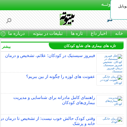
بـیتوتــه
وبایل
منو
خانه
اخبار داغ
تازه ها
تبلیغات در بیتوته
درباره ما
ت
تازه های بیماری های شایع کودکان
بیشتر »
فیبروز سیستیک در کودکان؛ علائم، تشخیص و درمان
عفونت های لوزه را چگونه از بین ببریم؟
راهنمای کامل مادرانه برای شناسایی و مدیریت
بیماری‌های کودکان
وقتی کودک حالش خوب نیست: از تشخیص تا درمان در
خانه و پزشک