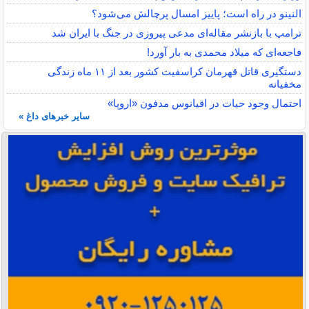
النینو در راه است؛ پاییز امسال پرچالش می‌شود؟
ترامپ با بازنشر مقاله‌ای مدعی پیروزی در جنگ با ایران شد
فاجعه‌ای که میلاد محمدی به بار آورد!
دستگیری قاتل قهرمان کراسفیت کشور بعد از ۱۱ ماه زندگی
مخفیانه
احتمال وجود حیات در اقیانوس مدفون «اروپا»
سایر خبرهای داغ »