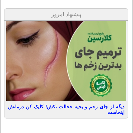
پیشنهاد امروز
دیگه از جای زخم و بخیه خجالت نکش! کلیک کن درمانش
اینجاست