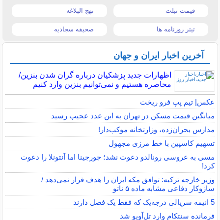
قیمت تبلت
نهج البلاغه
تیتر روزنامه ها
صحیفه سجادیه
آخرین اخبار ایران و جهان
اظهارات جدید پزشکیان درباره گران شدن بنزین/
محاصره هستیم و نمی‌توانیم بنزین وارد کنیم
عکس| تیم پپ فرو ریخت
میانگین قیمت مسکن در تهران به این عدد عجیب رسید
مدارس بحران‌زده، وزارتخانه موکب‌دار!
تسهیم کاسپین با خط مرزی مجهول
مسی به عروسی رونالدو دعوت نشد؛ جورجینا اما آنتونلا را دعوت
کرد!
وزیر خارجه ترکیه: توافق مکه ایران را هدف قرار نمی‌دهد /
سازوکار دفاعی مشابه ماده ۵ ناتو
5 انیمه سریالی درجه‌یک که فقط یک فصل دارند
فرمانده سنتکام وارد تل‌آویو شد