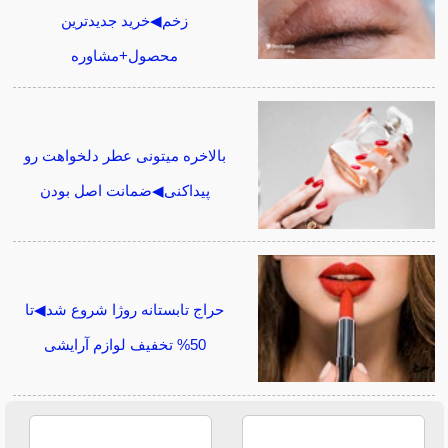
زخم◀خرید جدیدترین
محصول+مشاوره
بالاخره میتونی عطر دلخواهت رو
پیداکنی◀ضمانت اصل بودن
حراج تابستانه روژا شروع شد◀تا
50% تخفیف لوازم آرایشی