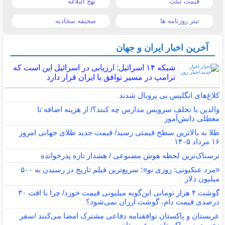
قیمت تبلت
نهج البلاغه
تیتر روزنامه ها
صحیفه سجادیه
آخرین اخبار ایران و جهان
شبکه ۱۴ اسرائیل: ارزیابی در اسرائیل این است که
ترامپ در مسیر توافق با ایران قرار دارد
کلاغ‌های انگلیس بی پروبال شدند
والدین با تخلف سرویس مدارس چه کنند؟/ از هزینه اضافه تا
معطلی دانش‌آموز
طلا به بالاترین سطح قیمتی رسید/ قیمت جدید طلای جهانی امروز
۱۶ مرداد ۱۴۰۵
ترسناک‌ترین لحظه هوش مصنوعی / هشدار تازه پدرخوانده
«مرد عنکبوتی: روزی نو»؛ سریع‌ترین فیلم تاریخ در رسیدن به ۵۰۰
میلیون دلار
گوشت ۴ هزار تومانی این‌گونه میلیونی قیمت خورد/ چرا با افت ۳۰
درصدی قیمت دام، گوشت ارزان نمی‌شود؟
عربستان و پاکستان توافقنامه دفاعی مشترک امضا می‌کنند /سفر
نخست‌وزیر پاکستان به عربستان