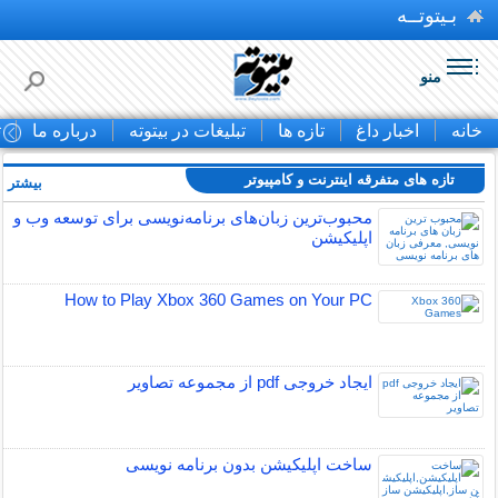
بـیتوتــه
منو
خانه
اخبار داغ
تازه ها
تبلیغات در بیتوته
درباره ما
ت
تازه های متفرقه اينترنت و كامپيوتر
بیشتر »
محبوب‌ترین زبان‌های برنامه‌نویسی برای توسعه وب و
اپلیکیشن
How to Play Xbox 360 Games on Your PC
ایجاد خروجی pdf از مجموعه تصاویر
ساخت اپلیکیشن بدون برنامه نویسی