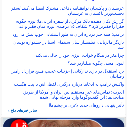
عربستان و پاکستان توافقنامه دفاعی مشترک امضا می‌کنند /سفر
نخست‌وزیر پاکستان به عربستان
گزارش تکان‌ دهنده بانک مرکزی از سفره ایرانی‌ها؛ تورم چگونه
فقرا را فقیرتر کرد؟/ شکاف ۱۵ درصدی تورم میان فقیر و غنی
ترامپ: همه چیز درباره ایران به طور استثنایی خوب پیش می‌رود
بازیگر مالزیایی، فیلمساز سال سینمای آسیا در جشنواره بوسان
شد
چرا مغز در هنگام خواب، انرژی خود را خالی می‌کند
لیونل مسی چگونه میلیاردر شد؟
برد استقلال در بازی تدارکاتی | جزئیات عجیب فسخ قرارداد رامین
رضاییان
واکنش ترامپ به ادعاها درباره درگیری لفظی‌اش با پیت هگست
العربیه: تماس‌های غیر مستقیم بین ایران و آمریکا از طریق
میانجی‌ها؛ این گفت‌و‌گو‌ها وارد مرحله نهایی شده
تأثیر پنهانی داروهای جدید لاغری بر چشم‌ها!
سایر خبرهای داغ »