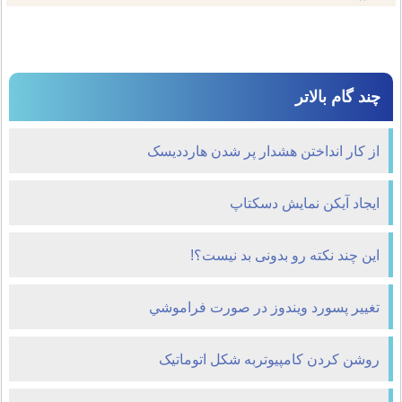
چند گام بالاتر
از کار انداختن هشدار پر شدن هارددیسک
ايجاد ‌آيکن نمايش دسکتاپ
این چند نکته رو بدونی بد نیست؟!
تغيير پسورد ويندوز در صورت فراموشي
روشن کردن کامپیوتربه شکل اتوماتیک