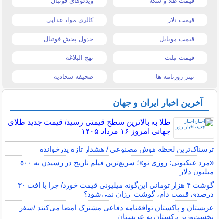
قیمت طلا و سکه
ویدئوهای فوتبال
قیمت دلار
کالری مواد غذایی
قیمت موبایل
جدول پخش فوتبال
قیمت تبلت
نهج البلاغه
تیتر روزنامه ها
صحیفه سجادیه
آخرین اخبار ایران و جهان
طلا به بالاترین سطح قیمتی رسید/ قیمت جدید طلای
جهانی امروز ۱۶ مرداد ۱۴۰۵
ترسناک‌ترین لحظه هوش مصنوعی / هشدار تازه پدرخوانده
«مرد عنکبوتی: روزی نو»؛ سریع‌ترین فیلم تاریخ در رسیدن به ۵۰۰
میلیون دلار
گوشت ۴ هزار تومانی این‌گونه میلیونی قیمت خورد/ چرا با افت ۳۰
درصدی قیمت دام، گوشت ارزان نمی‌شود؟
عربستان و پاکستان توافقنامه دفاعی مشترک امضا می‌کنند /سفر
نخست‌وزیر پاکستان به عربستان