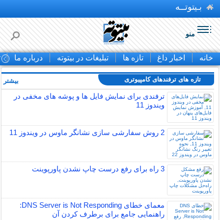
بـیتوتــه
منو
خانه
اخبار داغ
تازه ها
تبلیغات در بیتوته
درباره ما
ت
تازه های ترفندهای کامپیوتری
بیشتر »
ترفندی برای نمایش فایل ها و پوشه های مخفی در
ویندوز 11
2 روش سفارشی سازی نشانگر ماوس در ویندوز 11
3 راه برای رفع درست چاپ نشدن پاورپوینت
معمای خطای DNS Server is Not Responding:
راهنمایی جامع برای برطرف کردن آن