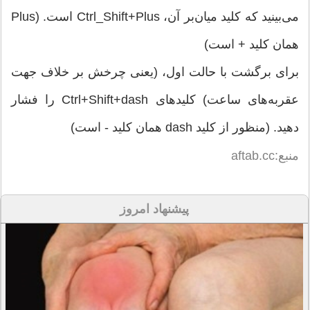
می‌بینید که کلید میان‌بر آن، Ctrl_Shift+Plus است. (Plus
همان کلید + است)
برای برگشت با حالت اول، (یعنی چرخش بر خلاف جهت
عقربه‌های ساعت) کلیدهای Ctrl+Shift+dash را فشار
دهید. (منظور از کلید dash همان کلید - است)
منبع:aftab.cc
پیشنهاد امروز