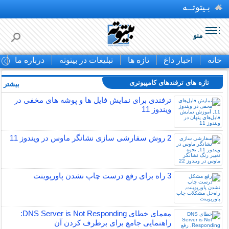
بـیتوتــه
منو
خانه
اخبار داغ
تازه ها
تبلیغات در بیتوته
درباره ما
ت
تازه های ترفندهای کامپیوتری
بیشتر »
ترفندی برای نمایش فایل ها و پوشه های مخفی در
ویندوز 11
2 روش سفارشی سازی نشانگر ماوس در ویندوز 11
3 راه برای رفع درست چاپ نشدن پاورپوینت
معمای خطای DNS Server is Not Responding:
راهنمایی جامع برای برطرف کردن آن