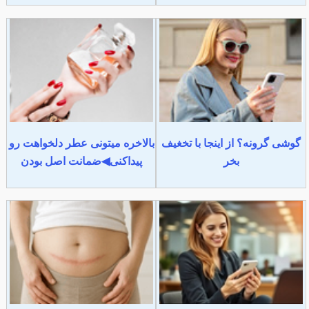
گوشی گرونه؟ از اینجا با تخغیف
بالاخره میتونی عطر دلخواهت رو
بخر
پیداکنی◀ضمانت اصل بودن