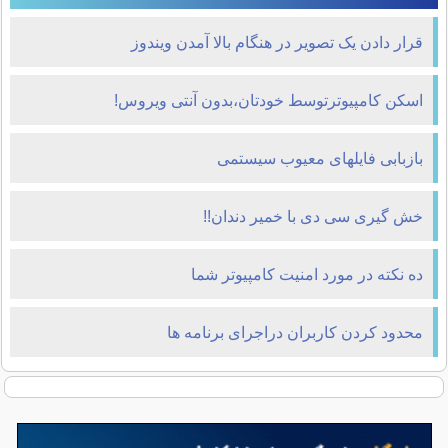
قرار دادن یک تصوير در هنگام بالا آمدن ويندوز
اسکن کامپیوترتوسط خودتان،بدون آنتی ویروس!
بازبابی فايلهای معيوب سيستمی
خش گیری سی دی با خمیر دندان!!
ده نكته در مورد امنيت كامپيوتر شما
محدود کردن کاربران دراجرای برنامه ها