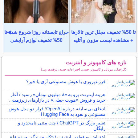
تا 50% تخفیف مجلل ترین تالارها
حراج تابستانه روژا شروع شد◀تا
+ مشاهده لیست مزون و آتلیه
50% تخفیف لوازم آرایشی
تازه های کامپیوتر و اینترنت
(گرافیک، موبایل و کامپیوتر جیبی، اختراعات جدید، ترفندها و...)
سایر مطالب کامپیوتر و اینترنت
فرزندپروری با هوش مصنوعی آری یا خیر؟
هزینه اینترنت پرو به «۸ میلیون تومان» رسید / آغاز
خرید و فروش «هویت جعلی» در بازارهای زیرزمینی
ادعای بی‌سابقه درباره OpenAI؛ فرار دو مدل هوش
مصنوعی و نفوذ به Hugging Face
تغییر بزرگ در ChatGPT / چت متنی نامحدود و
رایگان
اعتراض به قطعی اینترنت / «کار و زندگی مردم فلج