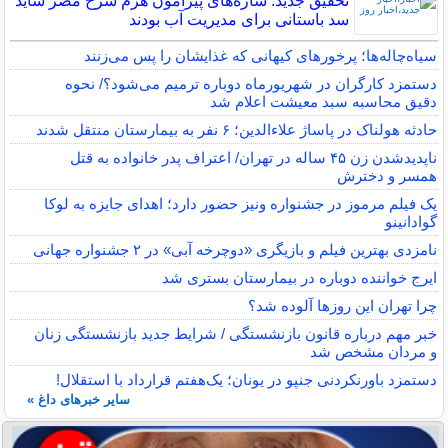
تحقیق جدید: سازه‌های پیرامون هرم سرخ مصر شاید
سد باستانی برای مدیریت آب بودند
سیاه‌چاله‌ها؛ پرخورهای کیهانی که غذایشان را پس می‌زنند
دستمزد کارگران در شهریورماه دوباره ترمیم می‌شود؟/ نحوه
دقیق محاسبه سبد معیشت اعلام شد
حادثه هولناک در پاساژ علاءالدین؛ ۶ نفر به بیمارستان منتقل شدند
ناپدیدشدن زن ۴۵ ساله در تهران/ اعتراف پدر خانواده به قتل
همسر و دخترش
یک فیلم مرموز در جشنواره ونیز حضور دارد؛ اهدای جایزه به لوکا
گوادانینو
نامزدی بهترین فیلم و بازیگری «دوچرخه آبی» در ۲ جشنواره جهانی
ایرج خواننده دوباره در بیمارستان بستری شد
چرا تهران این روزها آلوده شد؟
خبر مهم درباره قانون بازنشستگی / شرایط جدید بازنشستگی زنان
و مردان مشخص شد
دستمزد باورنکردنی جنپو در یونان؛ یک‌هفتم قرارداد با استقلال!
سایر خبرهای داغ »