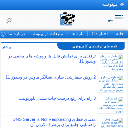
بـیتوتــه
منو
خانه
اخبار داغ
تازه ها
تبلیغات در بیتوته
درباره ما
ت
تازه های ترفندهای کامپیوتری
بیشتر »
ترفندی برای نمایش فایل ها و پوشه های مخفی در
ویندوز 11
2 روش سفارشی سازی نشانگر ماوس در ویندوز 11
3 راه برای رفع درست چاپ نشدن پاورپوینت
معمای خطای DNS Server is Not Responding:
راهنمایی جامع برای برطرف کردن آن