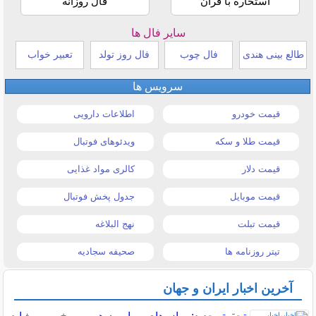
استخاره با قرآن
فال روزانه
سایر فال ها
طالع بینی هندی
فال چوب
فال روز تولد
تعبیر خواب
سرویس ها
قیمت خودرو
اطلاعات دارویی
قیمت طلا و سکه
ویدئوهای فوتبال
قیمت دلار
کالری مواد غذایی
قیمت موبایل
جدول پخش فوتبال
قیمت تبلت
نهج البلاغه
تیتر روزنامه ها
صحیفه سجادیه
آخرین اخبار ایران و جهان