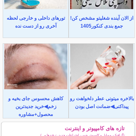
از الان آینده شغلیتو مشخص کن!
تورهای داخلی و خارجی لحظه
جمع بندی کنکور1405
آخری رو از دست نده
بالاخره میتونی عطر دلخواهت رو
کاهش محسوس جای بخیه و
پیداکنی◀ضمانت اصل بودن
زخم◀خرید جدیدترین
محصول+مشاوره
تازه های کامپیوتر و اینترنت
(گرافیک، موبایل و کامپیوتر جیبی، اختراعات جدید، ترفندها و...)