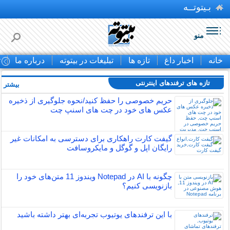
بـیتوتــه
منو
خانه
اخبار داغ
تازه ها
تبلیغات در بیتوته
درباره ما
ت
تازه های ترفندهای اینترنتی
بیشتر »
حریم خصوصی را حفظ کنید/نحوه جلوگیری از ذخیره
عکس های خود در چت های اسنپ چت
گیفت کارت راهکاری برای دسترسی به امکانات غیر
رایگان اپل و گوگل و مایکروسافت
چگونه با AI در Notepad ویندوز 11 متن‌های خود را
بازنویسی کنیم؟
با این ترفندهای یوتیوب تجربه‌ای بهتر داشته باشید