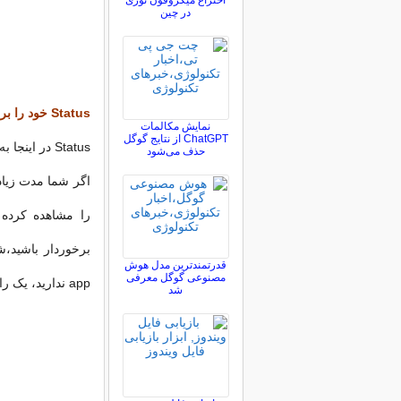
اختراع میکروفون نوری
در چین
Status خود را برعکس بنویسید
نمایش مکالمات
ChatGPT از نتایج گوگل
Status در اینجا به معنی نوشته ای است که در مورد وضیعت خودتان مینویسید
حذف می‌شود
را مشاهده کرده 
قدرتمندترین مدل هوش
مصنوعی گوگل معرفی
app ندارید، یک راه آسان تر استفاده از سایت FlipText است.
شد