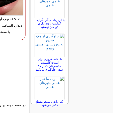
۵۰٪ تخفیف 
با این ربات دیگر نگران پا
گذاشتن روی لگوی
دندان اقساطی 
کودکان نیستید
یا سفته
۵ نکته ضروری برای
امنیت کامپیوتر
شخصی‌تان که از هک
شدن جلوگیری می‌کند
یک ربات دانشجو مقطع
دکترا می‌شود