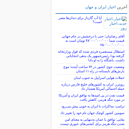
آخرین
اخبار ایران و جهان
آیا آب گازدار برای دندان‌ها مضر
است؟
آقای رضاییان؛ حتی با درخشش در جام جهانی
قیمت شما ۴۸٬۰۰۰٬۰۰۰٬۰۰۰ تومان است نه
۲۵۰٬۰۰۰٬۰۰۰٬۰۰۰
استقلال مستعمره فردی شده که قول وزارتخانه
گرفته بود/ رئیس‌جمهور یک بدهی انتخاباتی
داشت، باشگاه را به او داد!
وضعیت جوی کشور در ۷۲ ساعت آینده؛ موج
بارش‌های تابستانه در راه ۱۱ استان
حملات هوایی اسراییل به جنوب لبنان
رویترز: ایران به کشورهای خلیج فارس درباره
حمله احتمالی آمریکا هشدار داد
قیمت نفت در پی امیدها به توافق ایران و آمریکا
در مورد تنگه هرمز، کاهش یافت
ترامپ: مذاکرات با ایران به خوبی پیش می‌رود
سومین کشور کوچک جهان نام خود را تغییر داد
بقایی: توافق با عمان به‌تنهایی به معنای امن
شدن تنگه هرمز برای کشتی‌های عبوری نیست