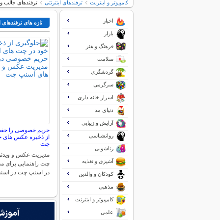
کامپیوتر و اینترنت
ترفندهای اینترنتی
ترفندهای جالب و
اخبار
تازه های ترفندهای ا
بازار
فرهنگ و هنر
سلامت
گردشگری
سرگرمی
اسرار خانه داری
دنیای مد
آرایش و زیبایی
حریم خصوصی را حفظ 
روانشناسی
از ذخیره عکس های خ
چت
زناشویی
مدیریت عکس و ویدئو
آشپزی و تغذیه
چت راهنمایی برای م
در اسنپ چت در اس
کودکان و والدین
مذهبی
کامپیوتر و اینترنت
علمی