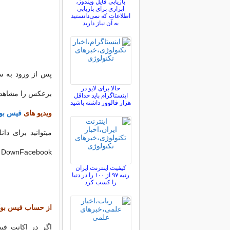
بازیابی فایل ویندوز،
ابزاری برای بازیابی
اطلاعات که نمی‌دانستید
به آن نیاز دارید
پس از ورود به سا
حالا برای لایو در
برعکس را مشاهده و کپی نمایید،و در Status
اینستاگرام باید حداقل
هزار فالوور داشته باشید
ویدیو های
فیس بو
DownFacebook استفاده کنید.
کیفیت اینترنت ایران
رتبه ۹۷ از ۱۰۰ را در دنیا
را کسب کرد
از حساب فیس بوک 
اگر در اکانت فی