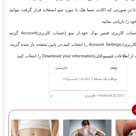
د تا در صورتی که اکانت شما هک یا مورد سو استفاده قرار گرفت بتوانید
 را بازیابی نمایید.
برای اینکار در حساب کاربری فیس بوک خود،از منو (حساب کاربری)Account گزینه
(تنظیمات حساب کاربری) Account Settings را انتخاب کنید،در پایین صفحه باز شده گزینه
تان)Download your information را انتخاب کنید.