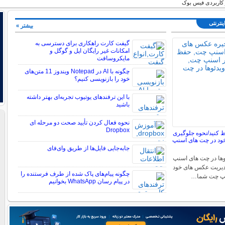
 کاربردی فیس بوک
ینترنتی
بیشتر »
گیفت کارت راهکاری برای دسترسی به
امکانات غیر رایگان اپل و گوگل و
مایکروسافت
چگونه با AI در Notepad ویندوز 11 متن‌های
خود را بازنویسی کنیم؟
با این ترفندهای یوتیوب تجربه‌ای بهتر داشته
باشید
نحوه فعال کردن تأیید صحت دو مرحله ای
Dropbox
کنید/نحوه جلوگیری
ود در چت های اسنپ
جابه‌جایی فایل‌ها از طریق وای‌فای
ها در چت های اسنپ
دیریت عکس های خود
چگونه پیام‌های پاک شده از طرف فرستنده را
نپ چت شما…
در پیام رسان WhatsApp بخوانیم