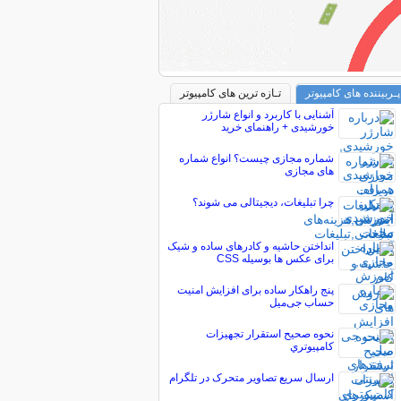
پـربیننده های کامپیوتر
تـازه ترین های کامپیوتر
آشنایی با کاربرد و انواع شارژر
خورشیدی + راهنمای خرید
شماره مجازی چیست؟ انواع شماره
های مجازی
چرا تبلیغات، دیجیتالی می شوند؟
انداختن حاشیه و کادرهای ساده و شیک
برای عکس ها بوسیله CSS
پنج راهکار ساده برای افزایش امنیت
حساب جی‌میل
نحوه صحيح استقرار تجهيزات
کامپيوتري
ارسال سریع تصاویر متحرک در تلگرام