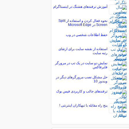
آموزش ترفندهای هشتگ در اینستاگرام
نحوه فعال کردن و استفاده از Split
Screen در Microsoft Edge
حفظ اطلاعات شخصي در وب
استقاده از نقشه سایت برای ارتقای
رتبه سایت
نمایش دو سایت در یک تب در مرورگر
فایرفاکس
حل مشکل نصب مرورگرهای دیگر در
ویندوز 10
ترفندهای جالب و کاربردی فیس بوک
پنج راه مقابله با تبهكاران اينترنتى !