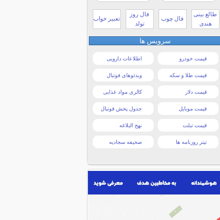
طالع بینی
فال روز
فال چوب
تعبیر خواب
هندی
تولد
سرویس ها
قیمت خودرو
اطلاعات دارویی
قیمت طلا و سکه
ویدئوهای فوتبال
قیمت دلار
کالری مواد غذایی
قیمت موبایل
جدول پخش فوتبال
قیمت تبلت
نهج البلاغه
تیتر روزنامه ها
صحیفه سجادیه