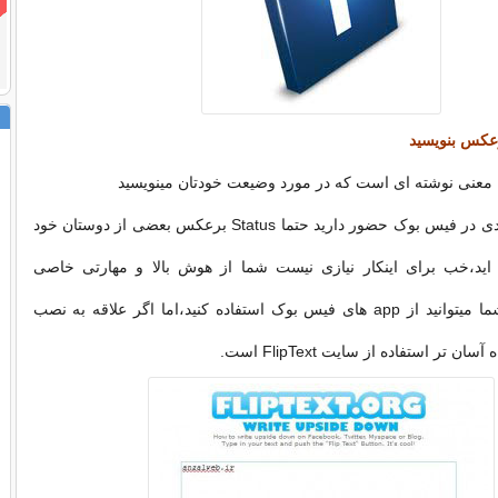
اگر شما مدت زیادی در فیس بوک حضور دارید حتما Status برعکس بعضی از دوستان خود
اید،خب برای اینکار نیازی نیست شما از هوش بالا و مهارتی خاصی
برخوردار باشید،شما میتوانید از app های فیس بوک استفاده کنید،اما اگر علاقه به نصب