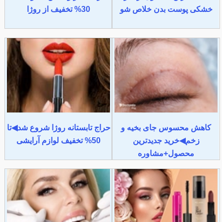
خشکی پوست بدن خلاص شو
30% تخفیف از روژا
کاهش محسوس جای بخیه و
حراج تابستانه روژا شروع شد◀تا
زخم◀خرید جدیدترین
50% تخفیف لوازم آرایشی
محصول+مشاوره