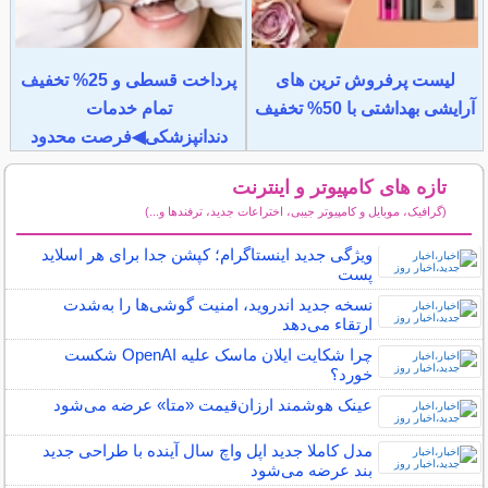
لیست پرفروش ترین های
پرداخت قسطی و 25% تخفیف
آرایشی بهداشتی با 50% تخفیف
تمام خدمات
دندانپزشکی◀فرصت محدود
تازه های کامپیوتر و اینترنت
(گرافیک، موبایل و کامپیوتر جیبی، اختراعات جدید، ترفندها و...)
سایر مطالب کامپیوتر و اینترنت
ویژگی جدید اینستاگرام؛ کپشن جدا برای هر اسلاید
پست
نسخه جدید اندروید، امنیت گوشی‌ها را به‌شدت
ارتقاء می‌دهد
چرا شکایت ایلان ماسک علیه OpenAI شکست
خورد؟
عینک هوشمند ارزان‌قیمت «متا» عرضه می‌شود
مدل کاملا جدید اپل واچ سال آینده با طراحی جدید
بند عرضه می‌شود