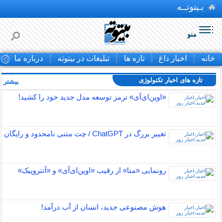
بـیتوتــه
منو
خانه
اخبار داغ
تازه ها
تبلیغات در بیتوته
درباره ما
ت
تازه های اخبار تکنولوژی
بیشتر »
«اوپن‌ای‌آی» ترمز توسعه مدل جدید خود را کشید!
تغییر بزرگ در ChatGPT / چت متنی نامحدود و رایگان
رونمایی «متا» از رقیب «اوپن‌ای‌آی» و «آنتروپیک»
هوش مصنوعی جدید، انسان از آب درآمد!