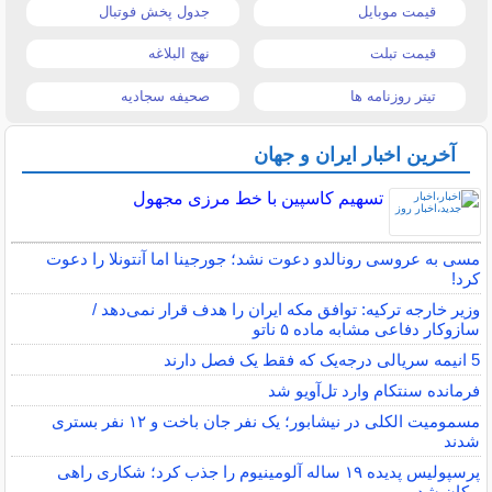
قیمت موبایل
جدول پخش فوتبال
قیمت تبلت
نهج البلاغه
تیتر روزنامه ها
صحیفه سجادیه
آخرین اخبار ایران و جهان
تسهیم کاسپین با خط مرزی مجهول
مسی به عروسی رونالدو دعوت نشد؛ جورجینا اما آنتونلا را دعوت
کرد!
وزیر خارجه ترکیه: توافق مکه ایران را هدف قرار نمی‌دهد /
سازوکار دفاعی مشابه ماده ۵ ناتو
5 انیمه سریالی درجه‌یک که فقط یک فصل دارند
فرمانده سنتکام وارد تل‌آویو شد
مسمومیت الکلی در نیشابور؛ یک نفر جان باخت و ۱۲ نفر بستری
شدند
پرسپولیس پدیده ۱۹ ساله آلومینیوم را جذب کرد؛ شکاری راهی
پیکان شد