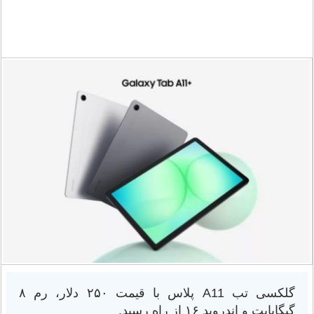
گلکسی تب A11 پلاس با قیمت ۲۵۰ دلار، رم ۸
گیگابایت و اندروید ۱۶ از راه رسید.