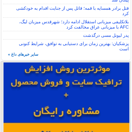
قتل برادر همسایه با قمه؛ قاتل پس از جنایت اقدام به خودکشی
کرد
بلاتکلیفی میزبانی استقلال ادامه دارد؛ شهرقدس میزبان لیگ،
AFC با میزبانی عراق مخالفت کرد
پدر لیونل مسی درگذشت
پزشکیان: بهترین زمان برای دستیابی به توافق، شرایط کنونی
است
سایر خبرهای داغ »