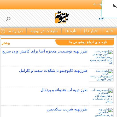
بـیتوتــه
ها
منو
خانه
اخبار داغ
تازه ها
تبلیغات در بیتوته
درباره ما
ت
تازه های انواع نوشیدنی ها
بیشتر »
طرز تهیه نوشیدنی معجزه آسا برای کاهش وزن سریع
طرزتهیه کاپوچینو با شکلات سفید و کارامل
طرز تهیه آب هندوانه و پرتقال
طرزتهیه شربت سکنجبین