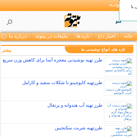
بـیتوتــه
با
منو
خانه
اخبار داغ
تازه ها
تبلیغات در بیتوته
درباره ما
ت
تازه های انواع نوشیدنی ها
بیشتر »
طرز تهیه نوشیدنی معجزه آسا برای کاهش وزن سریع
طرزتهیه کاپوچینو با شکلات سفید و کارامل
طرز تهیه آب هندوانه و پرتقال
طرزتهیه شربت سکنجبین