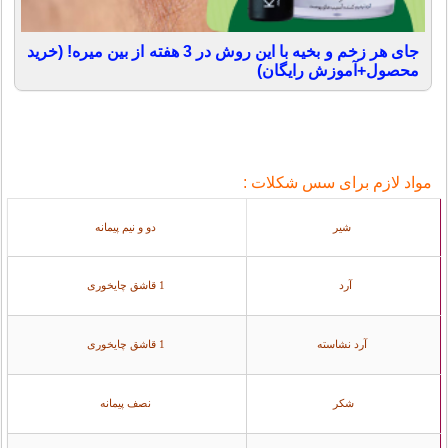
جای هر زخم و بخیه با این روش در 3 هفته از بین میره! (خرید
محصول+آموزش رایگان)
مواد لازم برای سس شكلات :
شير
دو و نيم پيمانه
آرد
1 قاشق چايخوری
آرد نشاسته
1 قاشق چايخوری
شكر
نصف پيمانه