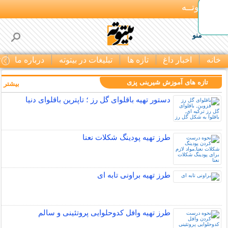
بـیتوتــه
منو
خانه
اخبار داغ
تازه ها
تبلیغات در بیتوته
درباره ما
ت
تازه های آموزش شیرینی پزی
بیشتر »
دستور تهیه باقلوای گل رز ؛ تاپترین باقلوای دنیا
طرز تهیه پودینگ شکلات نعنا
طرز تهیه براونی تابه ای
طرز تهیه وافل کدوحلوایی پروتئینی و سالم