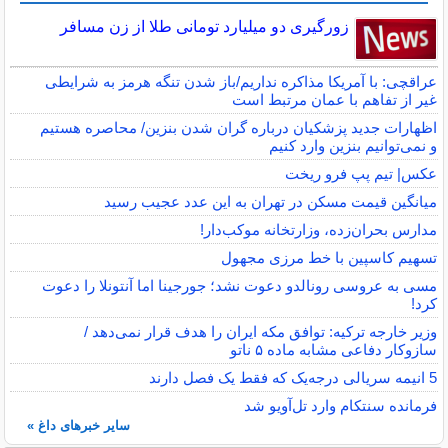
زورگیری دو میلیارد تومانی طلا از زن مسافر
عراقچی: با آمریکا مذاکره نداریم/باز شدن تنگه هرمز به شرایطی
غیر از تفاهم با عمان مرتبط است
اظهارات جدید پزشکیان درباره گران شدن بنزین/ محاصره هستیم
و نمی‌توانیم بنزین وارد کنیم
عکس| تیم پپ فرو ریخت
میانگین قیمت مسکن در تهران به این عدد عجیب رسید
مدارس بحران‌زده، وزارتخانه موکب‌دار!
تسهیم کاسپین با خط مرزی مجهول
مسی به عروسی رونالدو دعوت نشد؛ جورجینا اما آنتونلا را دعوت
کرد!
وزیر خارجه ترکیه: توافق مکه ایران را هدف قرار نمی‌دهد /
سازوکار دفاعی مشابه ماده ۵ ناتو
5 انیمه سریالی درجه‌یک که فقط یک فصل دارند
فرمانده سنتکام وارد تل‌آویو شد
سایر خبرهای داغ »