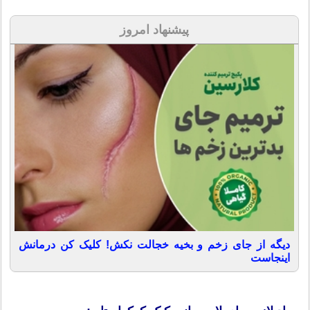
پیشنهاد امروز
دیگه از جای زخم و بخیه خجالت نکش! کلیک کن درمانش
اینجاست