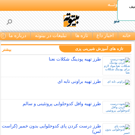
بـیتوتــه
د◀تا 50% تخفیف
منو
خانه
اخبار داغ
تازه ها
تبلیغات در بیتوته
درباره ما
ت
تازه های آموزش شیرینی پزی
بیشتر »
طرز تهیه پودینگ شکلات نعنا
طرز تهیه براونی تابه ای
طرز تهیه وافل کدوحلوایی پروتئینی و سالم
طرز درست کردن پای کدوحلوایی بدون خمیر (کراست
لس)