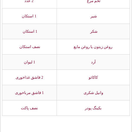
تخم مرغ
2 عدد
شیر
1 استکان
شکر
1 استکان
روغن زیتون یا روغن مایع
نصف استکان
آرد
1 لیوان
کاکائو
2 قاشق غذاخوری
وانیل شکری
1 قاشق مرباخوری
بکینگ پودر
نصف پاکت