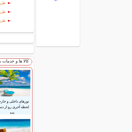
طرز 
طرز
طرز 
کالا ها و خدمات 
تورهای داخلی و خار
لحظه آخری رو از د
نده