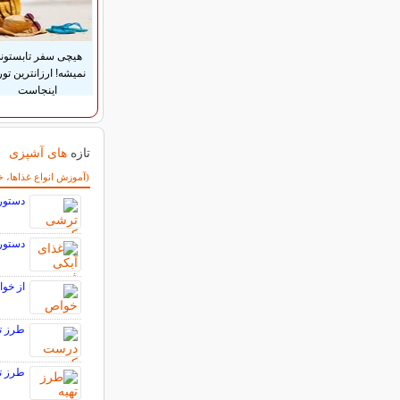
هیچی سفر تابستون
نمیشه! ارزانترین تور
اینجاست
تازه
های آشپزی
سایر مطالب آشپزی
(آموزش انواع غذاها، خ
دستور
دستور 
از خوا
طرز ت
طرز ت