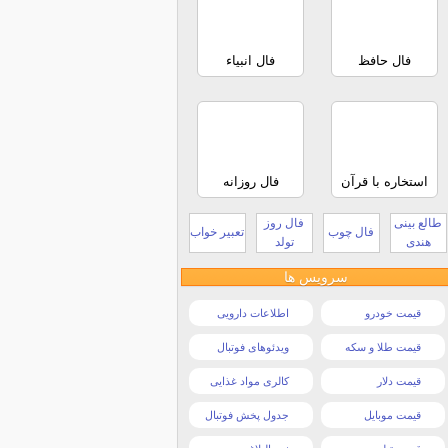
فال حافظ
فال انبیاء
استخاره با قرآن
فال روزانه
طالع بینی
فال روز
فال چوب
تعبیر خواب
هندی
تولد
سرویس ها
قیمت خودرو
اطلاعات دارویی
قیمت طلا و سکه
ویدئوهای فوتبال
قیمت دلار
کالری مواد غذایی
قیمت موبایل
جدول پخش فوتبال