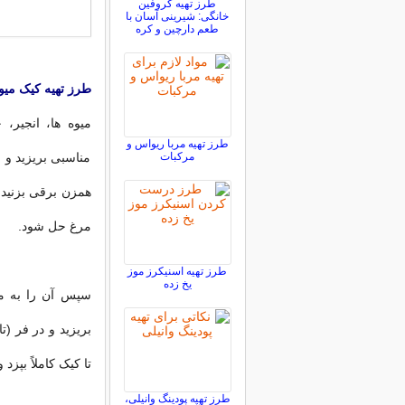
طرز تهیه کروفین
خانگی: شیرینی آسان با
طعم دارچین و کره
طرز تهیه كیک میو
میوه ها، انجیر،
طرز تهیه مربا ریواس و
مرکبات
مناسبی بریزید و 
همزن برقی بزنید ت
مرغ حل شود.
طرز تهیه اسنیکرز موز
یخ زده
تا كیک كاملاً بپزد
طرز تهیه پودینگ وانیلی،