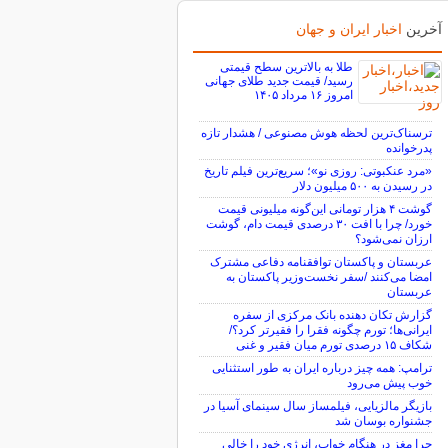
آخرین
اخبار ایران و جهان
طلا به بالاترین سطح قیمتی
رسید/ قیمت جدید طلای جهانی
امروز ۱۶ مرداد ۱۴۰۵
ترسناک‌ترین لحظه هوش مصنوعی / هشدار تازه
پدرخوانده
«مرد عنکبوتی: روزی نو»؛ سریع‌ترین فیلم تاریخ
در رسیدن به ۵۰۰ میلیون دلار
گوشت ۴ هزار تومانی این‌گونه میلیونی قیمت
خورد/ چرا با افت ۳۰ درصدی قیمت دام، گوشت
ارزان نمی‌شود؟
عربستان و پاکستان توافقنامه دفاعی مشترک
امضا می‌کنند /سفر نخست‌وزیر پاکستان به
عربستان
گزارش تکان‌ دهنده بانک مرکزی از سفره
ایرانی‌ها؛ تورم چگونه فقرا را فقیرتر کرد؟/
شکاف ۱۵ درصدی تورم میان فقیر و غنی
ترامپ: همه چیز درباره ایران به طور استثنایی
خوب پیش می‌رود
بازیگر مالزیایی، فیلمساز سال سینمای آسیا در
جشنواره بوسان شد
چرا مغز در هنگام خواب، انرژی خود را خالی