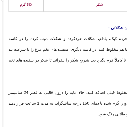
شكر
185 گرم
ه شكلاتی :
 خرده كیک، بادام، شكلات خردكرده و شكلات ذوب كرده را در كاسه
با هم مخلوط كنید. در كاسه دیگری، سفیده های تخم مرغ را با سرعت تند
ا كاملاً فرم بگیرد بعد بتدریج شكر را بیفزائید تا شكر در سفیده های تخم
سپس آن را به مخلوط قبلی اضافه كنید. حالا مایه را درون قالبی به قطر 24 سانتیمتر
بریزید و در فر (تاون) گرم شده با دمای 150 درجه سانتیگراد، به مدت 1 ساعت قرار دهید
 و طلائی رنگ شود.