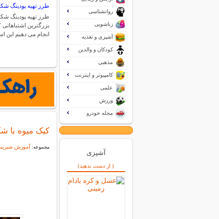
طرز تهیه پودینگ شکل
روانشناسی
طرز تهیه پودینگ شکلا
زناشویی
بزرگترین اشتباهاتی 
انجام می دهیم این 
آشپزی و تغذیه
کودکان و والدین
مذهبی
کامپیوتر و اینترنت
علمی
ورزش
مجله خودرو
كیک میوه با شك
آموزش شیرین
مجموعه:
آشپزی
( از دست ندهید)