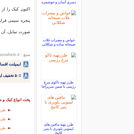
دسری آسان و خوشمزه
پنجره سیمی قرار 
صورت تمایل، آن را
خواص و مضرات غلات
صبحانه ساده و شکلاتی
منبع : shooroshirin.ir
ایمپلنت اقسا
۵۰٪ تخفیف ارتودنسی دندان اقساطی بدون نیاز به چک یا سفته!
طرز تهیه تاکوی مرغ
رژیمی با سس سریراچا
پخت انواع کیک و ش
طرز 
طرز 
طرز تهیه مافین های
طرز 
لیمویی بلوبری با پنیر
کاتیج