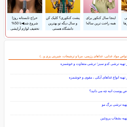
ی
اینجا سال کنکور برای
پشت کنکوری؟ کلیک کن
حراج تابستانه روژا
ها
همه راحت ترین ساله!
و سال دیگه تو بهترین
شروع شد◀تا 50%
دانشگاه هستی
تخفیف لوازم آرایشی
واص مواد غذایی، غذاهای رژیمی، مربا و ترشیجات، شیرینی پزی و...)
 تهیه ترشی کدو سبز؛ ترشی متفاوت و خوشمزه
تهیه انواع غذاهای آبکی ، مقوی و خوشمزه
ص پوست انبه چه می دانید؟
هیه ترشی برگ مو
هیه بشقاب پروتئین