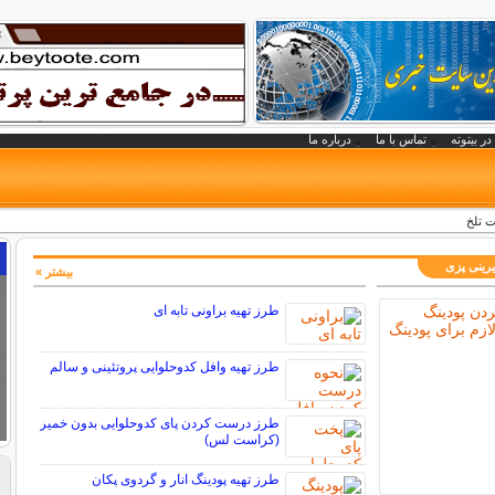
در بیتوته
تماس با ما
درباره ما
ت تلخ
رینی پزی
بیشتر »
طرز تهیه براونی تابه ای
طرز تهیه وافل کدوحلوایی پروتئینی و سالم
طرز درست کردن پای کدوحلوایی بدون خمیر
(کراست لس)
طرز تهیه پودینگ انار و گردوی پکان