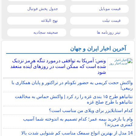
قیمت موبایل
جدول پخش فوتبال
قیمت تبلت
نهج البلاغه
تیتر روزنامه ها
صحیفه سجادیه
آخرین اخبار ایران و جهان
ونس: آمریکا به توافقی درمورد تنگه هرمز نزدیک
شده است که ممکن است در روزهای آینده منعقد
شود
واکنش حجت کریمی به حضور نکونام در تراکتور و پایان همکاری با
ربیعی!
نتانیاهو طرح ۱۵ بندی غزه را رد کرد | واکنش حماس به مخالفت
نتانیاهو با طرح صلح غزه
کدام استابلایزر برای ویلای من مناسب است؟
وام یا بازخرید بیمه عمر؛ کدام تصمیم به اندوخته شما آسیب
کمتری می‌زند؟
14 مدل از بهترین انواع سمعک مناسب کم شنوایی شدت بالا