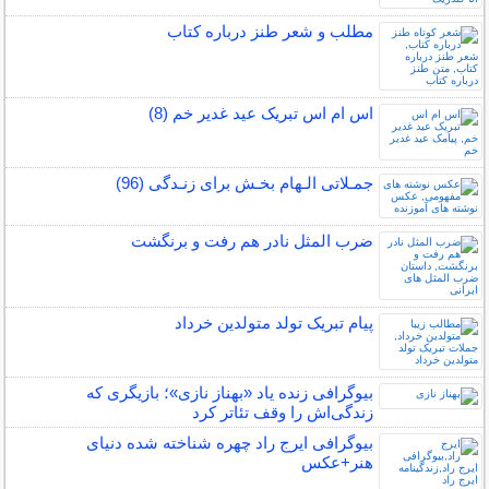
مطلب و شعر طنز درباره کتاب
اس ام اس تبریک عید غدیر خم (8)
جمـلاتی الـهام بخـش برای زنـدگی (96)
ضرب المثل نادر هم رفت و برنگشت
پیام تبریک تولد متولدین خرداد
بیوگرافی زنده یاد «بهناز نازی»؛ بازیگری که
زندگی‌اش را وقف تئاتر کرد
بیوگرافی ایرج راد چهره شناخته شده دنیای
هنر+عکس